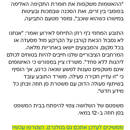
"ההאשמות משקפות את חומרת התקיפה האלימה
בפומבי בין זרים, ואת הסכנה שבמכות ובעיטות
במישהו כשהוא שוכב", נמסר מטעם התביעה.
התובע המחוזי ג'ף רוזן התייחס לאירוע ואמר: "אנחנו
לא נסבול הכאת קורבן על הקרקע מול מסעדה או
בכל מקום, והמבצעים יישאו באחריות מלאה.
המרחבים הציבוריים שלנו חייבים להיות בטוחים לכולם
ליהנות ללא פחד". משרדו ציין במפורש כי האישומים
אינם משקפים טענות לפשע שנאה כרגע, אך הוסיף
כי "זו עדיין חקירה פעילה. משרד התובע עובד
בשיתוף פעולה הדוק עם משטרת סן חוזה ויבחן כל
מידע חדש".
משפטם של השלושה צפוי להיפתח בבית המשפט
בסן חוזה ב-12 במאי.
ממשיכים לעדכן אתכם גם בטלגרם. הצטרפו עכשיו