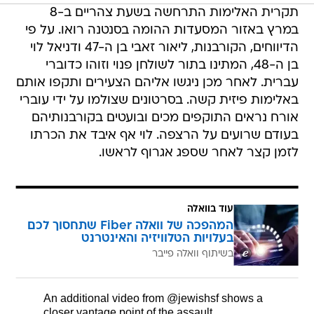
תקרית האלימות התרחשה בשעת צהריים ב-8
במרץ באזור המסעדות ההומה בסנטנה רואו. על פי
הדיווחים, הקורבנות, ליאור זאבי בן ה-47 ודניאל לוי
בן ה-48, המתינו בתור לשולחן פנוי וזוהו כדוברי
עברית. לאחר מכן ניגשו אליהם הצעירים ותקפו אותם
באלימות פיזית קשה. בסרטונים שצולמו על ידי עוברי
אורח נראים התוקפים מכים ובועטים בקורבנותיהם
בעודם שרועים על הרצפה. לוי אף איבד את הכרתו
לזמן קצר לאחר שספג אגרוף לראשו.
עוד בוואלה
המהפכה של וואלה Fiber שתחסוך לכם
בעלויות הטלוויזיה והאינטרנט
בשיתוף וואלה פייבר
An additional video from
@jewishsf
shows a
closer vantage point of the assault.