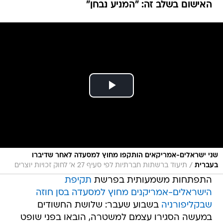
האישום בשלב זה: "המניע נבחן"
שני ישראלים-אמריקאים הותקפו מחוץ למסעדה לאחר שדיברו
/
בעברית
תיעוד ברשתות חברתיות לפי סעיף 27 א' לחוק זכויות יוצרים
התפתחות משמעותית בפרשת
תקיפת
הישראלים-אמריקנים מחוץ למסעדה בסן חוזה
שבקליפורניה
בשבוע שעבר: שלושת החשודים
במעשה הסגירו עצמם למשטרה, הובאו בפני שופט