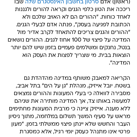
(ראשון) אדם
סרטון בחשבון האינסטגרם שלה
שבו
ריככה את הטון כלפי הגנים וקראה להורים ולגננות
לאחד כוחות. "ההורים הם לא האויב שלכם ולא
הכתובת לפגיעה בעסק", פנתה אדם לבעלי הגנים.
"ההורים והגנים צריכים להתאחד לקרב אדיר מול
המדינה על פיצוי של 100 אחוז לגנים. ההורים נושאים
בנטל, נחנקים ומשלמים פעמיים בזמן שיש להם יותר
הוצאות בבית. מי שצריך לפצות את העסק הוא
המדינה".
הקריאה למאבק משותף במדינה מהדהדת גם
בשטח. יובל אייזיק, מנהלת "גן על הים" בתל אביב,
מסבירה לוואלה כי בעלי המעונות וההורים נמצאים
למעשה באותו צד, אך המדינה מותירה את שניהם
ללא מענה. אייזיק ציינה כי מרבית המעונות מחתימים
מראש על סעיף המשך תשלום במלחמה, מתוך ניסיון
העבר והחשש שלא יינתן פיצוי ממשלתי בזמן. "מעון
פרטי אינו מתנהל כעסק יומי רגיל, אלא כמסגרת