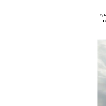
קים
ם