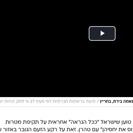
/
אמה בירת, בחריין
תיעוד ברשתות חברתיות לפי סעיף 27 א' לחוק זכויות יוצרים
 טוען שישראל "ככל הנראה" אחראית על תקיפת מטרות
ס את יחסיהן" עם טהרן. זאת על רקע הזעם הגובר באזור ע