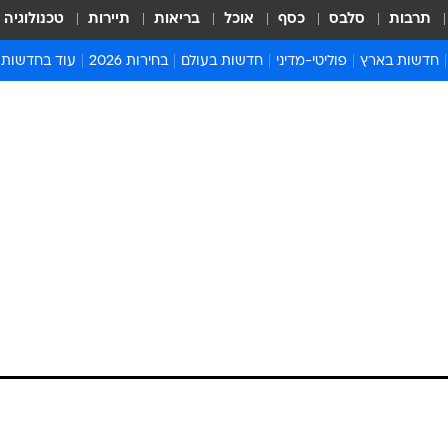
תרבות
סלבס
כסף
אוכל
בריאות
תיירות
טכנולוגיה
חדשות בארץ
פוליטי-מדיני
חדשות בעולם
בחירות 2026
עוד בחדשות
אירועים בארץ
פוליטיקה וממשל
המזרח התיכון
דעות ופרשנויו
חדשות פלילים ומשפט
יחסי חוץ
אירופה
סרי ושלזינגר
חינוך
אמריקה
פרויקטים מיוח
ישראלים בחו"ל
אסיה והפסיפיק
אסור לפספס
בריאות
אפריקה
מדע וסביבה
חברה ורווחה
הנחיות פיקוד 
ארכיון מדורים
זמני כניסת ש
לוח חופשות וח
לוח שנה
חדשות יהדות
חדשות המשפ