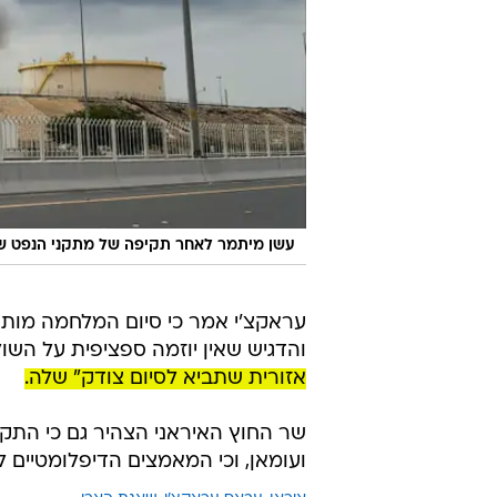
עשן מיתמר לאחר תקיפה של מתקני הנפט של חברת BAPCO, בחריין,
עראקצ'י אמר כי סיום המלחמה מותנ
והדגיש שאין יוזמה ספציפית על השו
אזורית שתביא לסיום צודק" שלה.
שר החוץ האיראני הצהיר גם כי התק
ועומאן, וכי המאמצים הדיפלומטיים ל