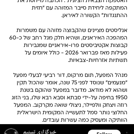
האספקה הצבאית הציונית". הכתבה מייחסת את
המתקפה ליחידת סייבר המזוהה עם "חזית
ההתנגדות" הקשורה לאיראן.
אנליסטים מציינים שהקבוצה מזוהה עם משמרות
המהפכה האיראנים, ושהיא חלק מגל רחב של כ-60
קבוצות אקטיביסטים פרו-איראניים שמגבירות
פעילות מאז פברואר 2026 - כולל איומים על
תשתיות אזרחיות-צבאיות.
מנהל המפעל, תום מרקוס, דור רביעי לבעלי מפעל
"מנעמים" שנוסד לפני 75 שנה, אומר שהכול תקין
ושהוא לא מודאג. מדובר במפעל שהוקם בשנת
1950 בחיפה על-ידי סבתא וסבא רבא שלו, בני הזוג
רוזה ויצחק וולפיילר, ניצולי שואה מקרקוב. המפעל
החלוצי נותר סמל לתעשייה המקומית הישראלית
הוותיקה ומעסיק כמה עשרות עובדים.