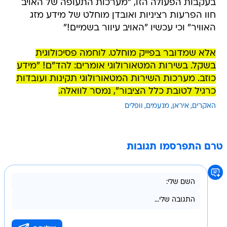
בעקבות הפעולה הזו, "מערכות התעופה של האויב
חוו הפרעות רציניות ואובדן מוחלט של מידע מזג
האוויר" וכי עכשיו "האויב עיוור בשמיים!"
אלא שמדובר בפייק מוחלט. לוחמה פסיכולוגית
בשקל. בשירות המטאורולוגי אומרים: להד"ם! "מידע
כוזב. מערכות השירות המטאורולוגי תקינות ועובדות
כרגיל לטובת כלל הציבור", נמסר לוואלה.
האקרים
איראן
מנעמים
וופלים
טרם התפרסמו תגובות