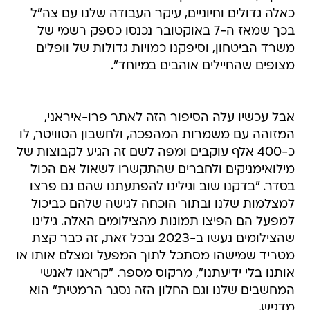
כאלה גדולים וחיוניים, עיקר העבודה שלנו עם צה"ל
בכך שמאז ה-7 באוקטובר נכנסו כספק רשמי של
משרד הביטחון, וסיפקנו כמויות גדולות של וופלים
מצופים שהחיילים אוהבים במיוחד".
אבל עכשיו עלה הסיפור הזה לאתר פרו-איראני,
המזוהה עם משמרות המהפכה, ולחשבון הטוויטר, לו
כ-400 אלף עוקבים ומפה לשם זה הגיע לקבוצות של
מילואימניקים ולחברים שהתקשרו לשאול אם הכול
בסדר. "בדקנו שוב וגילינו להפתעתנו שהם גם פרצו
למצלמות שלנו ובתור הוכחה לגישה שלהם כביכול
למפעל הם הפיצו תמונות מהצילומים האלה. גילינו
שהצילומים נעשו ב-2023 ובכל זאת, זה כבר קצת
מטריד שמישהו מסתכל לתוך המפעל ומצלם אותו או
אותנו בלי ידיעתנו", מרקוס מספר. "קראנו לאנשי
המחשבים שלנו וגם החלון הזה נסגר הרמטית" הוא
מדגיש.