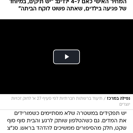
המחיר האישי כאם ל-4 ילדים: "יש תיקים, במיוחד
של פגיעה בילדים, שאתה פשוט לוקח הביתה"
/
נפילה במרכז
תיעוד ברשתות חברתיות לפי סעיף 27 א' לחוק זכויות
יוצרים
יש תפקידים במשטרה שלא מסתיימים כשמורידים
את המדים. גם כשהטלפון שותק לרגע והבית סוף סוף
שקט, חלק מהסיפורים ממשיכים להדהד בראש. סנ"צ