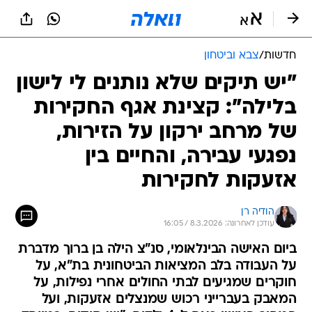
חדשות
/
צבא וביטחון
"יש תיקים שלא נותנים לי לישון
בלילה": קצינת אגף החקירות
של מרחב ירקון על הזירות,
נפגעי עבירה, והחיים בין
אזעקות לחקירות
הודיה רן
עודכן לאחרונה: 8.3.2026 / 16:05
ביום האישה הבינלאומי, סנ"צ הילה בן ברוך מדברת
על העבודה בלב המציאות הביטחונית בת"א, על
חוקרים שמגיעים לבתי החולים אחרי נפילות, על
המאבק בעברייני רכוש שמנצלים אזעקות, ועל