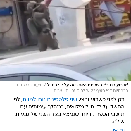
/
"אירוע חמור". השחתת האנדרטה על ידי החייל
תיעוד ברשתות
חברתיות לפי סעיף 27 א' לחוק זכויות יוצרים
רק לפני כשבוע וחצי,
שני פלסטינים נורו למוות
, לפי
החשד על ידי חייל מילואים, במהלך עימותים עם
תושבי הכפר קריות, שנמצא בצד השני של גבעות
שילה.
מילואים