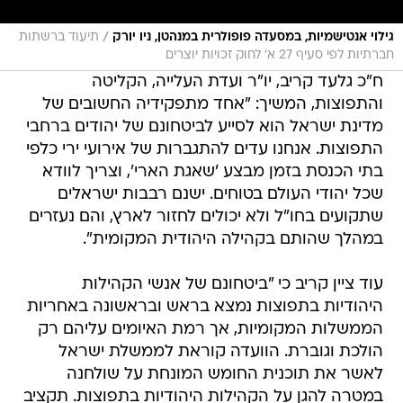
/
גילוי אנטישמיות, במסעדה פופולרית במנהטן, ניו יורק
תיעוד ברשתות
חברתיות לפי סעיף 27 א' לחוק זכויות יוצרים
ח"כ גלעד קריב, יו"ר ועדת העלייה, הקליטה
והתפוצות, המשיך: "אחד מתפקידיה החשובים של
מדינת ישראל הוא לסייע לביטחונם של יהודים ברחבי
התפוצות. אנחנו עדים להתגברות של אירועי ירי כלפי
בתי הכנסת בזמן מבצע 'שאגת הארי', וצריך לוודא
שכל יהודי העולם בטוחים. ישנם רבבות ישראלים
שתקועים בחו"ל ולא יכולים לחזור לארץ, והם נעזרים
במהלך שהותם בקהילה היהודית המקומית".
עוד ציין קריב כי "ביטחונם של אנשי הקהילות
היהודיות בתפוצות נמצא בראש ובראשונה באחריות
הממשלות המקומיות, אך רמת האיומים עליהם רק
הולכת וגוברת. הוועדה קוראת לממשלת ישראל
לאשר את תוכנית החומש המונחת על שולחנה
במטרה להגן על הקהילות היהודיות בתפוצות. תקציב