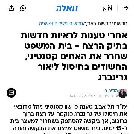
חדשות
/
חדשות בארץ
/
חדשות פלילים ומשפט
אחרי טענות לראיות חדשות
בתיק הרצח - בית המשפט
שחרר את האחים קסנטיני,
החשודים בחיסול ליאור
גרינברג
הודיה רן
עודכן לאחרונה: 2.3.2026 / 10:02
ימ"ר תל אביב טענה כי שון קסנטיני ניהל מדובאי
את חיסולו של גרינברג כנקמה על רצח ברוך
ברוכוב, אך ביקשה להסתפק בשחרור למעצר בית
ל-15 ימים. בית משפט צמצם את הבקשה והורה