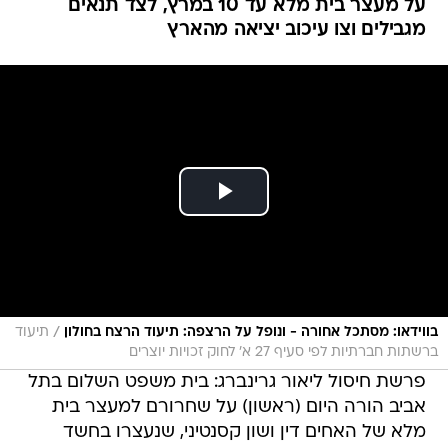
על מעצר בית מלא עד 10 במרץ, לצד תנאים
מגבילים וצו עיכוב יציאה מהארץ
/
בווידאו: מסתכל אחורה - ונופל על הרצפה: תיעוד הרצח בחולון
תיעוד
ברשתות חברתיות לפי סעיף 27 א' לחוק זכויות יוצרים
פרשת חיסול ליאור גרינברג: בית משפט השלום בתל
אביב הורה היום (ראשון) על שחרורם למעצר בית
מלא של האחים דין ושון קסנטיני, שנעצרו בחשד