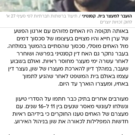
/
הועבר למעצר בית. קסנטיני
תיעוד ברשתות חברתיות לפי סעיף 27 א'
לחוק זכויות יוצרים
באותה תקופה היו האחים מזוהים עם ארגון הפשע
של ערן חייא והיו מצויים בעיצומו של סכסוך דמים
מול האחים מוסלי, סכסוך שהסתיים בהמשך בסולחה.
בעבר נחקר גם האח דין קסנטיני בפרשה ושוחרר
לאחר עשרה ימי מעצר מחוסר ראיות. ואולם בשבוע
שעבר, במהלך דיון להארכת מעצרו של שון, נעצר דין
עצמו באולם בית המשפט לאחר שהגיע לתמוך
באחיו, ומעצרו הוארך עד היום.
מעורבים אחרים בתיק כבר חתמו על הסדרי טיעון
ונשלחו לעונשי מאסר שנעים בין 11 ל-16 שנים. עם
מעצרם של האחים טענו החוקרים כי בידיהם ראיות
חדשות המפלילות לכאורה את שון בניהול האירוע.