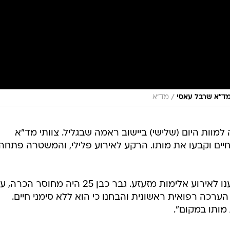
/
מד"א שרבל עאסי
מד"א
הצעיר שנורה למוות היום (שלישי) ביישוב ראמה שבגליל. צוותי מד"א
 חיים וקבעו את מותו. הרקע לאירוע פלילי, והמשטרה פתחה
חובש מד"א, שרבל עאסי, סיפר: "הגענו לאירוע אלימות מזעזע. גבר כבן 25 היה מחוסר הכר
הערכה רפואית ראשונית והבחנו כי הוא ללא סימני חיים.
מותו במקום".