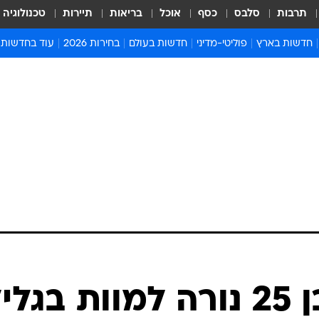
תרבות
סלבס
כסף
אוכל
בריאות
תיירות
טכנולוגיה
חדשות בארץ
פוליטי-מדיני
חדשות בעולם
בחירות 2026
עוד בחדשות
אירועים בארץ
פוליטיקה וממשל
המזרח התיכון
דעות ופרשנויו
חדשות פלילים ומשפט
יחסי חוץ
אירופה
סרי ושלזינגר
חינוך
אמריקה
פרויקטים מיוח
ישראלים בחו"ל
אסיה והפסיפיק
אסור לפספס
בריאות
אפריקה
מדע וסביבה
חברה ורווחה
הנחיות פיקוד 
ארכיון מדורים
זמני כניסת ש
לוח חופשות וח
לוח שנה
חדשות יהדות
חשד לרצח: בן 25 נורה למוות בגלי
חדשות המשפ