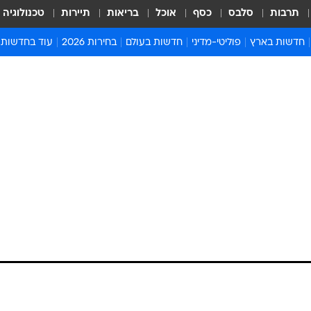
תרבות
סלבס
כסף
אוכל
בריאות
תיירות
טכנולוגיה
חדשות בארץ
פוליטי-מדיני
חדשות בעולם
בחירות 2026
עוד בחדשות
אירועים בארץ
פוליטיקה וממשל
המזרח התיכון
דעות ופרשנויו
חדשות פלילים ומשפט
יחסי חוץ
אירופה
סרי ושלזינגר
חינוך
אמריקה
פרויקטים מיוח
ישראלים בחו"ל
אסיה והפסיפיק
אסור לפספס
בריאות
אפריקה
מדע וסביבה
חברה ורווחה
הנחיות פיקוד 
ארכיון מדורים
זמני כניסת ש
לוח חופשות וח
לוח שנה
חדשות יהדות
חדשות המשפ