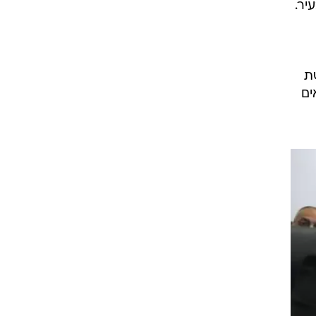
יה בעיר.
ת
אים