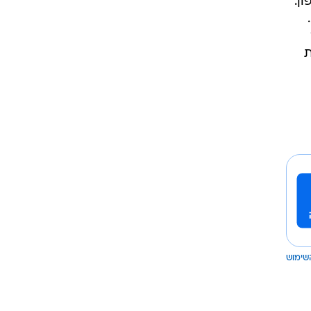
ן.
ת
שימוש