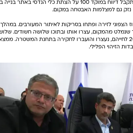
פי ההודעה, אתמול בשעות הלילה התקבל דיווח במוקד 100 על הצתת כלי הנדסי באתר בני
נזק גם למצלמות האבטחה במקום.
ז הצפוני לזירה ופתחו בסריקות לאיתור המעורבים. במהלך
 שנמלט מהמקום, עצרו אותו ובתוכו שלושה חשודים. שלוש
החשודים, תושבי כמאנה בשנות ה-20 לחייהם, נעצרו והועברו לחקירה בתחנת המשטרה. ממצ
ות הזיהוי הפלילי.