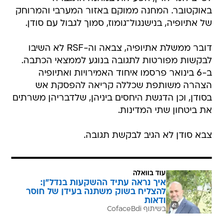
באוקטובר. המחנה ממוקם באזור המערבי והמרוחק
של אתיופיה, בנישנגול־גומוז, סמוך לגבול עם סודן.
דובר ממשלת אתיופיה, צבאה וה-RSF לא השיבו
לבקשות מפורטות לתגובה בנוגע לממצאי הכתבה.
ב-6 בינואר פרסמו איחוד האמירויות ואתיופיה
הצהרה משותפת שכללה קריאה להפסקת אש
בסודן, וכן הדגשת היחסים ביניהן, שלדבריהן משרתים
את ביטחון שתי המדינות.
צבא סודן לא הגיב לבקשת תגובה.
עוד בוואלה
איך נראה עתיד ההשקעות בנדל"ן:
להצליח בשוק משתנה בעידן של חוסר
ודאות
בשיתוף CofaceBdi