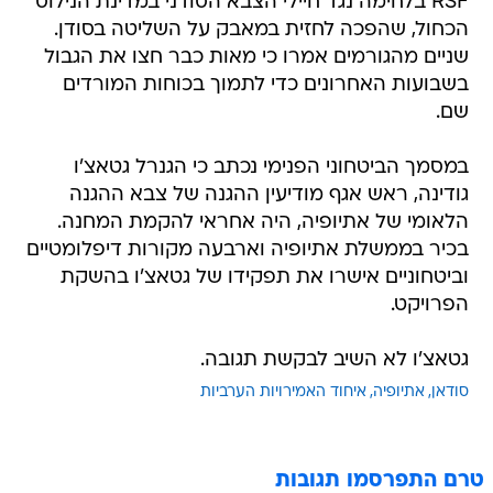
RSF בלחימה נגד חיילי הצבא הסודני במדינת הנילוס
הכחול, שהפכה לחזית במאבק על השליטה בסודן.
שניים מהגורמים אמרו כי מאות כבר חצו את הגבול
בשבועות האחרונים כדי לתמוך בכוחות המורדים
שם.
במסמך הביטחוני הפנימי נכתב כי הגנרל גטאצ'ו
גודינה, ראש אגף מודיעין ההגנה של צבא ההגנה
הלאומי של אתיופיה, היה אחראי להקמת המחנה.
בכיר בממשלת אתיופיה וארבעה מקורות דיפלומטיים
וביטחוניים אישרו את תפקידו של גטאצ'ו בהשקת
הפרויקט.
גטאצ'ו לא השיב לבקשת תגובה.
סודאן
אתיופיה
איחוד האמירויות הערביות
טרם התפרסמו תגובות