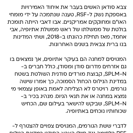
צבא סודאן האשים בעבר את איחוד האמירויות
באספקת נשק ל-RSF, טענה שנתמכה על ידי מומחי
האו"ם ומחוקקים אמריקניים. אבו דאבי הייתה תומכת
בולטת של ממשלתו של ראש ממשלת אתיופיה, אבי
אחמד, מאז תחילת כהונתו ב-2018, ושתי המדינות
בנו ברית צבאית בשנים האחרונות.
המגויסים למחנה הם בעיקר אתיופים, אך נמצאים בו
גם אזרחים מדרום סודן ומסודן, כולל חברים ב-
SPLM-N, קבוצת מורדים סודנית השולטת בשטח
במדינת הנילוס הכחול הסמוכה, כך אמרו שישה
גורמים. רויטרס לא הצליחה לאמת באופן עצמאי מי
נמצא במחנה או את תנאי הגיוס. מנהיג בכיר ב-
SPLM-N, שביקש להישאר בעילום שם, הכחיש
שכוחותיו נוכחים באתיופיה.
לדברי ששת הגורמים, המגויסים צפויים להצטרף ל-