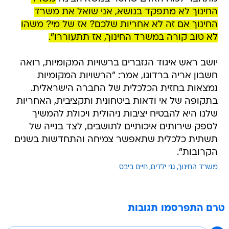
החינוך לא מתפקד בנושא, אני שואל את משרד
החינוך אם זה לא אחריות שלכם? אז של מי? משהו
לא טוב קורה במשרד החינוך, אז תתעוררו".
יושב ראש איגוד הגזברים ברשויות המקומיות, רואה
חשבון אריה ברדוגו, אמר: "הרשויות המקומיות
נמצאות בחזית הכלכלית של החברה הישראלית.
בתקופה של אי ודאות ביטחונית ותקציבית, האחריות
שלנו היא להבטיח יציבות ניהולית ויכולת להמשיך
לספק שירותים איכותיים לתושבים, לצד בנייה של
תשתית כלכלית שתאפשר צמיחה והתחדשות בשנים
הקרובות".
משרד החינוך
גני ילדים
חיים ביבס
טרם התפרסמו תגובות