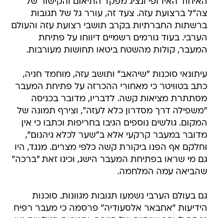
האיחוד האירופי ונציג מפקד התיאום והקישור של
צה"ל ברצועת עזה. צעד זה, עורר גל של תגובות
ברשתות החברתיות בקרב תושבי רצועת עזה והעולם
הערבי. בעוד גורמים רשמיים דיווחו על פתיחת
המעבר, קולות מהשטח ביטאו תחושות מעורבות.
עיתונאי סוכנות "שיהאב" ותושב עזה, מוחמד חניה,
כתב בטוויטר כי מאחורי ההכרזה על פתיחת המעבר
מסתתרת מציאות קשה. לדבריו, מדובר בכניסה
"משפילה דרך מסדרון כלא לעזה", וצירף תמונה של
המקום. גולשים נוספים הגיבו בחריפות וכתבו כי אין
מדובר במעבר קרקעי אלא ב"שער לכלא גיהנום",
וחלקם אף הפנו ביקורת קשה כלפי מצרים. מנגד, היו
גם מי שראו בפתיחת המעבר הישג, וכינו זאת "ברכה"
שהביאה עמה המלחמה.
גם בעולם הערבי נשמעו תגובות מגוונות. סוכנות
הידיעות "אחבאר אלסעודיה" פרסמה כי מעבר רפיח