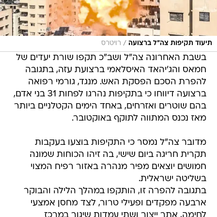
/
תיעוד תקיפות צה"ל ברצועה
רויטרס
בשבת האחרונה צה"ל ושב"כ תקפו שורת יעדים של
חמאס והג'יהאד האיסלאמי ברצועת עזה, בתגובה
להפרת הסכם הפסקת האש. מנגד, גורמי רפואה
ברצועה דיווחו כי בתקיפות נהרגו לפחות 31 בני אדם,
בהם שוטרים ואזרחים, באחד הימים הקטלניים ביותר
מאז נכנס המתווה לתוקף באוקטובר.
מדובר צה"ל נמסר כי התקיפות בוצעו בעקבות
תקרית חריגה ביום שישי, בה זיהו הכוחות שמונה
חמושים יוצאים מפיר מנהרה באזור רפיח המצוי
בשליטה ישראלית.
בתגובה להפרה זו, הותקפו במהלך הלילה והבוקר
ארבעה מפקדים ופעילי טרור, לצד מחסן אמצעי
לחימה, אתר ייצור ושתי עמדות שיגור במרכז