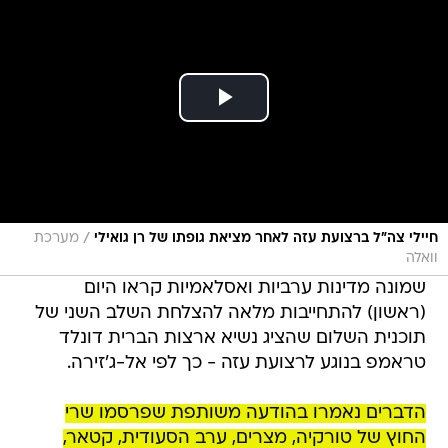
/
חיילי צה"ל ברצועת עזה לאחר מציאת גופתו של רן גואילי
מערכת
וואלה
שמונה מדינות ערביות ואסלאמיות קראו היום
(ראשון) להתחייבות מלאה להצלחת השלב השני של
תוכנית השלום שהציג נשיא ארצות הברית דונלד
טראמפ בנוגע לרצועת עזה - כך לפי אל-ג'זירה.
הדברים נאמרו בהודעה משותפת שפרסמו שרי
החוץ של טורקיה, מצרים, ערב הסעודית, קטאר,