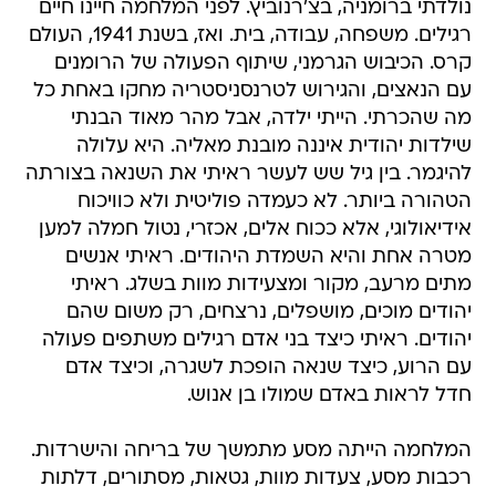
נולדתי ברומניה, בצ'רנוביץ. לפני המלחמה חיינו חיים
רגילים. משפחה, עבודה, בית. ואז, בשנת 1941, העולם
קרס. הכיבוש הגרמני, שיתוף הפעולה של הרומנים
עם הנאצים, והגירוש לטרנסניסטריה מחקו באחת כל
מה שהכרתי. הייתי ילדה, אבל מהר מאוד הבנתי
שילדות יהודית איננה מובנת מאליה. היא עלולה
להיגמר. בין גיל שש לעשר ראיתי את השנאה בצורתה
הטהורה ביותר. לא כעמדה פוליטית ולא כוויכוח
אידיאולוגי, אלא ככוח אלים, אכזרי, נטול חמלה למען
מטרה אחת והיא השמדת היהודים. ראיתי אנשים
מתים מרעב, מקור ומצעידות מוות בשלג. ראיתי
יהודים מוכים, מושפלים, נרצחים, רק משום שהם
יהודים. ראיתי כיצד בני אדם רגילים משתפים פעולה
עם הרוע, כיצד שנאה הופכת לשגרה, וכיצד אדם
חדל לראות באדם שמולו בן אנוש.
המלחמה הייתה מסע מתמשך של בריחה והישרדות.
רכבות מסע, צעדות מוות, גטאות, מסתורים, דלתות