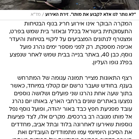
/
"לא נותר לנו אלא לקבוע את מותו". זירת האירוע
מד"א
המקרה הבוקר אינו אירוע חריג בנוף הבטיחות
התעסוקתית בישראל בכלל ובאזור בית שמש בפרט,
ומצטרף לנתונים המצביעים על ליקויי בטיחות והיעדר
אכיפה מספקת. רק לפני מספר ימים נהרג פועל
נוסף, כבן 40, באתר בנייה בבית שמש לאחר שנפצע
בפלג גופו העליון.
רצף התאונות מצייר תמונה עגומה של המתרחש
בענף. בחודש שעבר נרשם יום קטלני במיוחד, כאשר
בתוך שעה אחת נהרגו שני פועלים ושלושה נוספים
נפצעו באתרים שונים ברחבי הארץ. באותו יום נהרג
עובד מפגיעת חפץ כבד באור יהודה, ופועל נוסף נפל
אל מותו מגובה רב ברכסים. מקרים אלו, לצד פציעות
נוספות שאירעו לאחרונה בלוד ובתל אביב, מחדדים
את הסיכון היומיומי עמו מתמודדים העובדים ואת