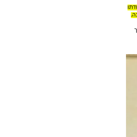
רטה
רתן
ח
דתו
ה.
ך