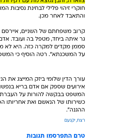
ולהגיד להם שבמהלך החקירה, מעבר
הרצח, שמענו עדויות ונתקלנו בממצא
שהעידו על מסירותו ואהבתו של משה 
ינאו ז"ל עד יומם האחרון".
עילית, לאחר שהמטפלת שנכנסה לדי
במקום.
על פי הדיווח, האם, שהייתה
צווארה, והבן נמצא מת עם דקירות רב
חוקרי זיהוי פלילי לבחינת נסיבות ה
והתאבד לאחר מכן.
קרוב משפחתם של השניים, איירסם ר
גר איתה ביחד, מטפל בה ועובד. אדם 
סממן מקדים למקרה כזה. היא לא מר
על המשכנתא". רטה הוסיף כי המשפחה מתגוררת בישר