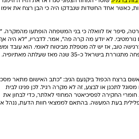
 לפענוח
עו"ד שלומי ביזק המייצג את הנאשם ברצח הכפול
ים שונים
/
ביקנעם
אתר רשמי, ללא
ז"ל לאימו
שלושה ימים לפני המקרה, דווח כי גבר בן 39 ואישה בת 69 נמצאו מחוסרי הכרה בביתם ביוקנ
רה הזעיקה את מד"א. חובשים ופרמדיקים קבעו את מותם
 במצב סיעודי, נמצאה מוטלת על הרצפה כשחבל כרוך סביב
ות ברגליו.
שוטרי המחוז הצפוני סגרו אז את הזירה וזימנו
מוות, כאשר אחד החשדות שנבדקו היה כי הבן רצח את אימו
טה, סיפר אז לוואלה כי בני המשפחה הופתעו מהמקרה. "
נורמטיבי. לא יודע מה קרה פה", אמר. לדבריו, "לא היה אף
גישה טוב, אז יש לה מטפלת מביטוח לאומי. הוא עובד ומש
אל כ-35 שנה מאז שעלתה מאתיופיה.