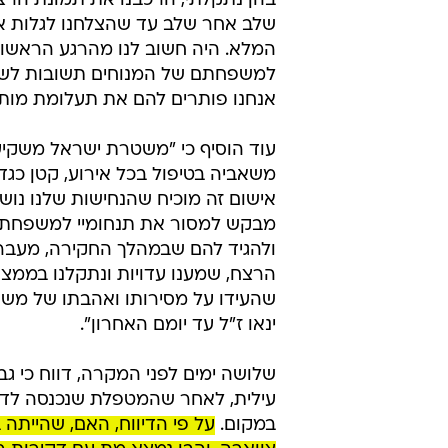
/
החשוד ברצח דודתו ובן דודו יובל רטה בלטה
רפ"ק טל בבילה- מפקד ימ"ר עמקים,
"מדובר באחת מזירות הרצח המורכב
בהן נתקלתי, הרכבנו את תמונת הרצח
שלב אחר שלב עד שהצלחנו לגלות א
המלא. היה חשוב לנו מהרגע הראשון
למשפחתם של המנוחים תשובות לשא
אנחנו פותרים להם את תעלומת מות י
עוד הוסיף כי "משטרת ישראל משקי
משאביה בטיפול בכל אירוע, קטן כגד
אישום זה מוכיח שהנחישות שלנו נושא
מבקש למסור את תנחומיי למשפחת