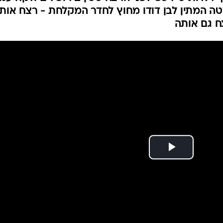
המייל האדום
כפול ביקנעם עילית |
כתב אישום הוגש נגד יובל רטה-בלטה, בן 43 ממבשרת ציון. במהלך מעל 40 ימי
 ראיות כי רכש לפני הרצח סכין בירושלים ולקח עמו
ה המתין לבן דודו מחוץ לחדר המקלחת - רצח אותו
ח גם אותה