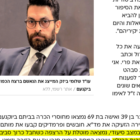
אתר רשמי, ללא
 מסר:
ות ביותר
 ביסודיות
ת הסיפור
 להביא
לות והיום
קיריהם".
עה את כל
ול וכתב
ת פרי. אני
 סבהט