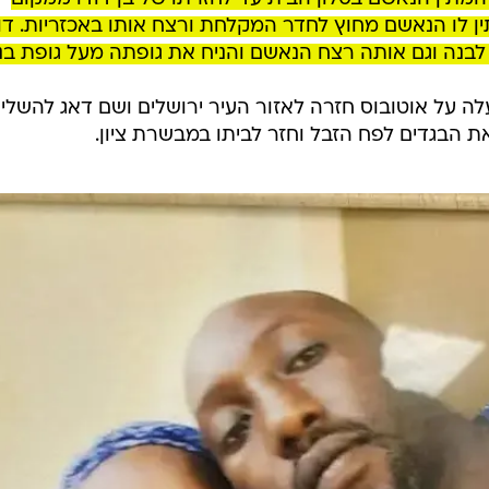
 צביקה אברמוביץ וחני הרר מפרקליטות מחוז צפון מייחס ל
ה.
ירה, הצליחו החוקרים לאסוף ראיות הקושרות את הנאשם לרצח במסג
אשם סכין בירושלים, עלה על אוטובוס לכיוון יקנעם שהוא לק
הרצח.
המתין הנאשם בסלון הבית עד לחזרתו של בן דודו ממקום
ן לו הנאשם מחוץ לחדר המקלחת ורצח אותו באכזריות. דו
נה וגם אותה רצח הנאשם והניח את גופתה מעל גופת בנ
לה על אוטובוס חזרה לאזור העיר ירושלים ושם דאג להשלי
ת הבגדים לפח הזבל וחזר לביתו במבשרת ציון.