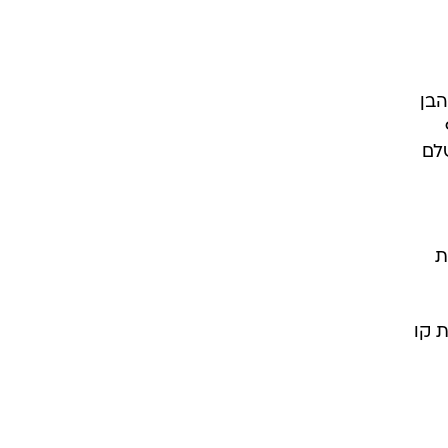
עם
הבן
לם