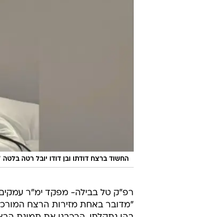
אנהיי סבהט ובנה משה שנרצחו ביקנעם עילית