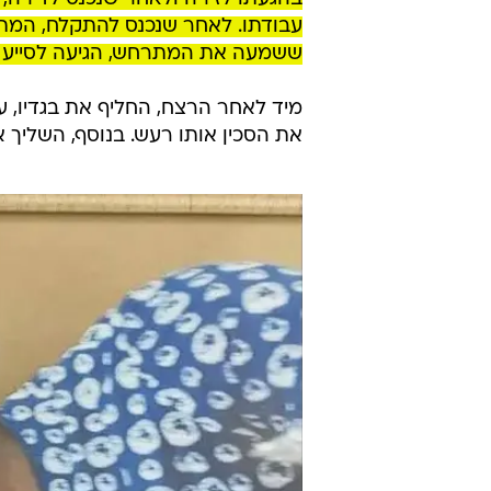
כתב האישום שהוגש על ידי עורך דין
רצח בנסיבות מחמירות והשמדת ראי
במהלך מעל 40 ימי החק
גילו החוקרים כי לפני הרצח, רכש הנ
עימו בגדים אותם החליף מיד לאחר 
בהגעתו לזירה ולאחר שנכנס לדירה, 
עבודתו. לאחר שנכנס להתקלח, המתי
ששמעה את המתרחש, הגיעה לסייע לב
מיד לאחר הרצח, החליף את בגדיו, ע
את הסכין אותו רעש. בנוסף, השליך א