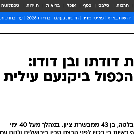
תרבות
סלבס
כסף
אוכל
בריאות
תיירות
טכנולוגיה
חדשות בארץ
פוליטי-מדיני
חדשות בעולם
בחירות 2026
עוד בחדשות
אירועים בארץ
פוליטיקה וממשל
המזרח התיכון
דעות ופרשנויו
חדשות פלילים ומשפט
יחסי חוץ
אירופה
סרי ושלזינגר
חינוך
אמריקה
פרויקטים מיוח
ישראלים בחו"ל
אסיה והפסיפיק
אסור לפספס
בריאות
אפריקה
מדע וסביבה
חברה ורווחה
הנחיות פיקוד 
ארכיון מדורים
זמני כניסת ש
לוח חופשות וח
לוח שנה
חדשות יהדות
דודתו ובן דודו:
חדשות המשפ