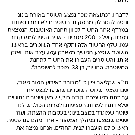
אותו".
לדבריו, "כתוצאה מכך נפצע השוטר באורח בינוני
וניסה להסתלק מהמקום. השוטרים לא ויתרו ופתחו
במרדף אחר החשוד לכיוון תחנת האוטובוס, הנמצאת
במרחק של כ־200 מטרים. כאשר הגיעו למגע קרוב
עמו, שלף החשוד אלה ותקף אחד השוטרים בראשו.
השוטר שנפצע המשיך במאבק עמו, עצר אותו ואזק
אותו, והשוטרים העבירו את החשוד לתחנת
המשטרה. החשוד, בן 33, מוכר למשטרה".
סנ"צ שקליאר ציין כי "מדובר באירוע חמור מאוד,
שבו נפצעו שלושה שוטרים שהגיעו לבצע את
עבודתם במשמרת. קודם כול, יש כאן שוטרים נחושים
שלא ויתרו למרות הפציעות ולמרות הכול. יש לנו
שוטר שמוגדר במצב בינוני בעקבות ההצתה, ועוד
שניים שנפצעו במהלך המעצר - אחד מהם עם פגיעת
ראש. כולם הועברו לבית החולים. אנחנו נמצה את