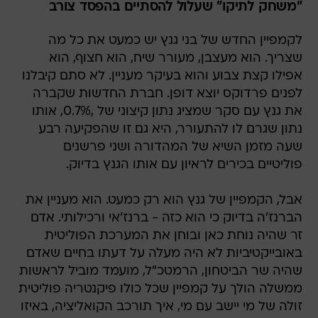
"משחק לתיקו" שעלול להסתיים בהפסד צורב
לקמפיין החדש של בני גנץ יש כמעט את כל מה
שצריך. הוא מעצבן, מעורר שיח, הוא חצוף, הוא
אפילו קצת צבוע והוא בעיקר מעניין. לא סתם קיבלנו
לפנים פרדוקס יוצא דופן. חברת החדשות שקברה
את גנץ עם סקר שמציג נתון קיצוני של ,0.7%, אותו
נתון שגרם לו להתעורר, היא גם זו שהפקיעה רבע
שעה מזמן השיא של המהדורה ושני פרשנים
פוליטיים בכירים לראיון עם אותו הגנץ בדיוק.
אבל, הקמפיין של גנץ הוא רק כמעט. הוא מעניין את
הברנז'ה בדיוק כי הוא כזה - ברנז'אי ורכילותי. אדם
זר שהיה נוחת כאן ובוחן את המערכת הפוליטית
באובייקטיביות לא היה מעלה על דעתו בחיים שאדם
שהיה שר הביטחון, הרמטכ"ל, מועמד מוביל לראשות
ממשלה הולך על קמפיין שכל כולו פיקנטריה פוליטית
זולה של מי יישב עם מי, איך תורכב הקואליציה, באיזו