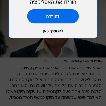
/
קמפיין שהוא רק כמעט. גנץ
ראובן קסטרו
אבא שלי היה אומר לי "אני לא מספיק עשיר כדי
לקנות מוצרים כל כך זולים". שהרי הם מתפרקים
מהר, לא שווים כלום ותכליתם הוא לזרוק כסף לפח.
לגנץ היה בכיס את כל מה שדרוש לנצח והוא בחר
ללכת פעם אחר פעם לקמפיינים שזועקים תיקו כאילו
לא למד שמי שמשחק על תיקו כמעט תמיד מפסיד.