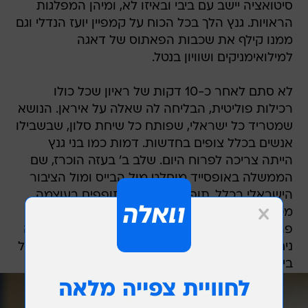
סיטואציה יישב עם ביבי ובאיזו לא, ומיהן המפלגות
הראויות. גנץ הלך בכל הכוח על קמפיין יועז הנדלי וגם
ממנו קילף את שכבות הפאתוס של דאגה
למילואימניקים ושוויון בנטל.
לא סתם לאחר כ-10 דקות של ראיון שכל כולו
רכילות פוליטית, הבליחה לה שאלה על איראן. הנושא
שמטריד כל ישראלי, שפותח כל שיחת סלון, שבשבילו
אנשים בכלל צופים בחדשות. דמות כמו בני גנץ
הייתה צריכה לפרוח היום. שלב ב' בעזה הוכרז, שם
הממשלה באופסייד מוחלט מול הבייס ומול הציבור
הישראלי בכלל, תופי המלחמה מתופפים בעוצמה
מכיוון איראן, המצב עם חיזבאללה מורכב וברקע
פרשת קטארגייט - פרשה ביטחונית חמורה שמעלה
ניחוחות של בגידה. למרות הכל, גנץ בחר במוצר הזול
ביותר על המדף.