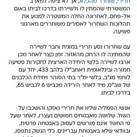
חרירי, שוחרר מהכלא
, אך לא ציפה למארב
המשטרתי שהמתין לו ולשיירתו בדרכו לביתו באום
אל-פחם. לאחרונה החלה המשטרה למנוע את
תהלוכות השחרור לאסירים משוחררים מארגוני
פשיעה.
עם שחרורו נסע חרירי במונית וחבר לשיירה
שהמתינה לו הרחק מהאזור. זמן קצר לאחר מכן
ארבו לשיירה בלשי היחידה הארצית לחקירות פשיעה
חמורה ובינלאומית (יאחב"ל) בלהב 433, יחד עם
לוחמי מג"ב, בלשי ימ"ר בתי הסוהר ויחידת הכלבנים
של שב"ס, מיד לאחר הירידה מכביש 6 לכביש 65,
בדרכו לביתו.
אנשי הפמליה שליוו את חרירי נאזקו והושכבו על
השול. שלושה מאבטחים חמושים נעצרו, לאחר שעל
פי החשד אינם מורשים לעסוק באבטחה פרטית,
ובוודאי שלא באבטחת עבריינים. כלי הנשק נתפסו,