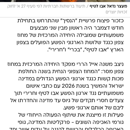
/
מעצר נדאל אבו לטיף
תיעוד ברשתות חברתיות לפי סעיף 27 א' לחוק
זכויות יוצרים
כזכור פיצוח פרשיית "הנסיך" שהתרחש בתחילת
חודש דצמבר היה ראשון מבין שני מבצעים
משמעותיים שמובילה היחידה המרכזית של מחוז
צפון כנגד שלושת הארגוני הפשע הפועלים בצפון
הארץ "אבו לטיף", "בכרי" ו"חרירי".
ניצב משנה אייל הררי מפקד היחידה המרכזית במחוז
צפון מסר: "המחוז הצפוני הנחית בשנה החולפת
מכות קשות כנגד ארגוני הפשע הגדולים במדינה
ישראל והמשיך בשנת 2026 עם כתבי אישום
משמועתיים נגד ארגון הפשע אבו לטיף וחרירי תוך
צעדים חסרי תקדים של גיוס עד מדינה והחדרתו אל
ליבם של אותם ארגוני פשע.
פעילות זו מייצגת את שיתוף הפעולה הייחודי של
גורמי האכיפה השונים - פרקליטות המדינה, גופי
האכיפה הכלכלים והרשות להגנה על עדים אשר יחד