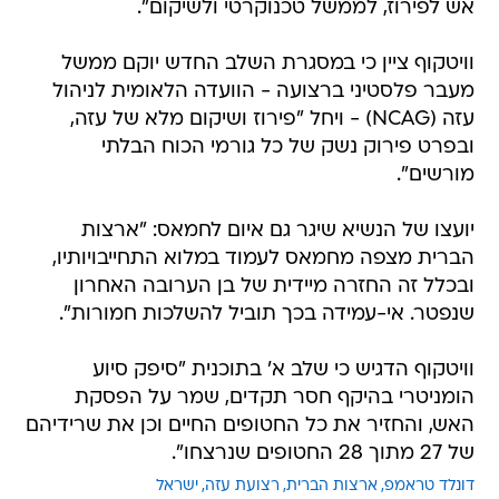
אש לפירוז, לממשל טכנוקרטי ולשיקום".
וויטקוף ציין כי במסגרת השלב החדש יוקם ממשל
מעבר פלסטיני ברצועה - הוועדה הלאומית לניהול
עזה (NCAG) - ויחל "פירוז ושיקום מלא של עזה,
ובפרט פירוק נשק של כל גורמי הכוח הבלתי
מורשים".
יועצו של הנשיא שיגר גם איום לחמאס: "ארצות
הברית מצפה מחמאס לעמוד במלוא התחייבויותיו,
ובכלל זה החזרה מיידית של בן הערובה האחרון
שנפטר. אי-עמידה בכך תוביל להשלכות חמורות".
וויטקוף הדגיש כי שלב א' בתוכנית "סיפק סיוע
הומניטרי בהיקף חסר תקדים, שמר על הפסקת
האש, והחזיר את כל החטופים החיים וכן את שרידיהם
של 27 מתוך 28 החטופים שנרצחו".
דונלד טראמפ
ארצות הברית
רצועת עזה
ישראל