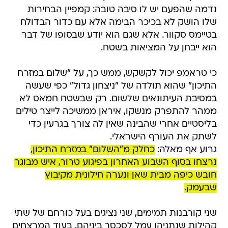
נדמה שהפעם יש לו סיבה טובה: קמפיין הבחירות
שלו הושק לא בכיכר הבימה אלא עם כדור הבדולח
בטיימס סקוור. אלא שגם הוא יודע שבסופו של דבר
הוא ייבחן על המציאות בשטח.
כי טראמפ יכול לקשקש, ממש כך, על "שלום במזרח
התיכון" שהוא תולדה של "ניצחון גדול" כפי שעשה
במסיבת העיתונאים שלשום. רק שבשטח חמאס לא
ממהר להתפרק מנשקו, איראן ממשיכה לייצר טילים
בליסטיים אחרי שהבינה שאין לה צורך בגרעין כדי
לשתק את העורף הישראלי.
גרוע אף מאלה:
כחלק מ"השלום" במזרח התיכון,
נרצחו בסוף השבוע האחרון בפיגוע טרור, איש מבוגר
חובש כיפה מבית שאן ונערה חילונית מקיבוץ
שבעמק.
שני קורבנות תמימים, שני נציגים בעל כורחם של שתי
קהילות שנתניהו עמל לסכסך ביניהם, בעוד המרצחים