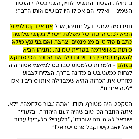
בתחילת העשור התשיעי לחייו, השני בשלהי העשור
השמיני - ואללי, הם אפילו היו לבושים אותו הדבר!
תגידו מה שתגידו על נתניהו, אבל
אם איזנקוט למשל
הביא לכנס הייסוד של מפלגת "ישר", בקושי שלושה
כתבים פוליטיים מנומנמים וצרצר, ואם בני גנץ מילא
פיתות בשווארמה בקריית שמונה, נתניהו הביא
להשקת קמפיין הבחירות שלו את הכוכב הכי מבוקש
בעולם
- ולמרות שלמטוס שבו טס למיאמי אסור היה
לנחות כמעט בשום מדינה בדרך, הצליח לצבוע
מחדש את הכרזה ההיא שמבדילה אותו מיריביו: אכן
"ליגה אחרת".
הטקסט היה מטורף, תודו: "אתה גיבור מלחמה", "לא,
אתה החבר הכי טוב שהיה לעם היהודי", "בלעדיך
ישראל לא הייתה שורדת", "בלעדיי? בלעדיך! עבור
אצל יואב קיש וקבל פרס ישראל!".