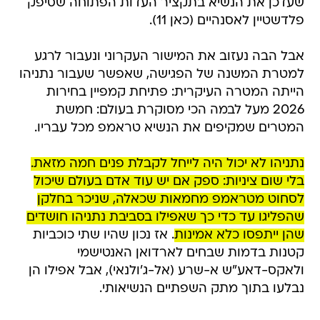
שעדכן את הנשיא בתקציר העדות הפתוחה שסיפק
פלדשטיין לאסנהיים (כאן 11).
אבל הבה נעזוב את המישור העקרוני ונעבור לרגע
למטרת המשנה של הפגישה, שאפשר שעבור נתניהו
הייתה המטרה העיקרית: פתיחת קמפיין בחירות
2026 מעל לבמה הכי מסוקרת בעולם: חמשת
המטרים שמקיפים את הנשיא טראמפ מכל עבריו.
נתניהו לא יכול היה לייחל לקבלת פנים חמה מזאת.
בלי שום ציניות: ספק אם יש עוד אדם בעולם שיכול
לסחוט מטראמפ מחמאות שכאלה, שניכר בחלקן
שהפליגו עד כדי כך שאפילו בסביבת נתניהו חושדים
שהן ייתפסו כלא אמינות
. אז נכון שהיו שתי כוכביות
קטנות בדמות שבחים לארדואן האנטישמי
ולאקס-דאע"ש א-שרע (אל-ג'ולנאי), אבל אפילו הן
נבלעו בתוך מתק השפתיים הנשיאותי.