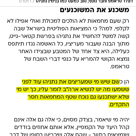
/
דונלד טראמפ וחבר נוסף, טוב כמעט כמו בנימין נתניהו
רויטרס
משכנע את המשוכנעים
רק שעם מחמאות לא הולכים למכולת ואולי אפילו לא
לקלפי. למה? כי המציאות הפוליטית בישראל שבה
קשה למשל להחשיד את נתניהו בפרשת קטאר-גייט,
מתוך הבנה שעבור מעריציו, כל האשמה נגדו תיתפס
כעלילה, היא צד אחד של המטבע שבצידו האחר
נמצא הקושי להמריא על כנפי דברי השבח של
טראמפ.
הן כ
שם שיש מי שמעריצים את נתניהו עוד לפני
ששמעו מה יש לנשיא ארה"ב לומר עליו, כך יש מי
שלא ישתכנעו גם נוכח שטף המחמאות חסר
התקדים.
יהיה מי שיאמר, בצדק מסוים, כי אלה גם אלה אינם
קהל היעד של הקמפיין, אלא אותם אחוזים בודדים
שנמצאים בתווך - שהם אלה שיכריעו בסופו של דבר