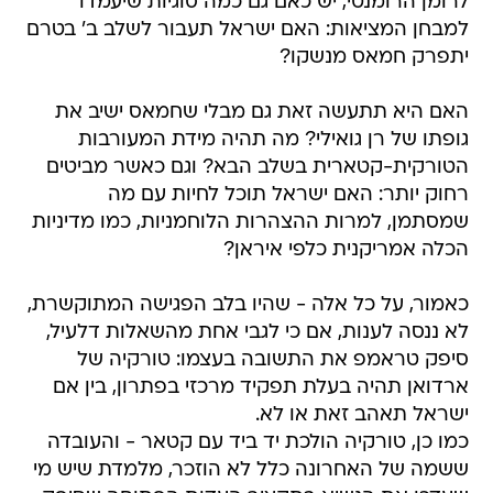
לרומן הרומנטי, יש כאם גם כמה סוגיות שיעמדו
למבחן המציאות: האם ישראל תעבור לשלב ב' בטרם
יתפרק חמאס מנשקו?
האם היא תתעשה זאת גם מבלי שחמאס ישיב את
גופתו של רן גואילי? מה תהיה מידת המעורבות
הטורקית-קטארית בשלב הבא? וגם כאשר מביטים
רחוק יותר: האם ישראל תוכל לחיות עם מה
שמסתמן, למרות ההצהרות הלוחמניות, כמו מדיניות
הכלה אמריקנית כלפי איראן?
כאמור, על כל אלה - שהיו בלב הפגישה המתוקשרת,
לא ננסה לענות, אם כי לגבי אחת מהשאלות דלעיל,
סיפק טראמפ את התשובה בעצמו: טורקיה של
ארדואן תהיה בעלת תפקיד מרכזי בפתרון, בין אם
ישראל תאהב זאת או לא.
כמו כן, טורקיה הולכת יד ביד עם קטאר - והעובדה
ששמה של האחרונה כלל לא הוזכר, מלמדת שיש מי