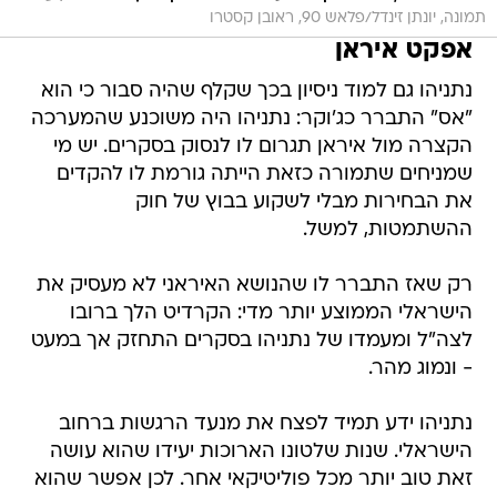
תמונה, יונתן זינדל/פלאש 90, ראובן קסטרו
אפקט איראן
נתניהו גם למוד ניסיון בכך שקלף שהיה סבור כי הוא
"אס" התברר כג'וקר: נתניהו היה משוכנע שהמערכה
הקצרה מול איראן תגרום לו לנסוק בסקרים. יש מי
שמניחים שתמורה כזאת הייתה גורמת לו להקדים
את הבחירות מבלי לשקוע בבוץ של חוק
ההשתמטות, למשל.
רק שאז התברר לו שהנושא האיראני לא מעסיק את
הישראלי הממוצע יותר מדי: הקרדיט הלך ברובו
לצה"ל ומעמדו של נתניהו בסקרים התחזק אך במעט
- ונמוג מהר.
נתניהו ידע תמיד לפצח את מנעד הרגשות ברחוב
הישראלי. שנות שלטונו הארוכות יעידו שהוא עושה
זאת טוב יותר מכל פוליטיקאי אחר. לכן אפשר שהוא