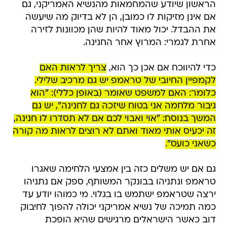
הראשון שיודע שהמחמאות מהנשיא האמריקני, גם
אם אינן מזיקות לו כמובן, הן לא בדיוק מה שיעשה
את ההבדל. יכול מאוד להיות שהן מכוונות לזירה
אחרת לגמרי: המרוץ אחר החנינה.
כדי להיווכח אם אכן כך הוא,
צריך לראות האם
לקמפיין החיובי של טראמפ יש גם מרכיב שלילי.
כלומר: האם למשפט שאומר (באופן כללי): "הוא
גיבור מלחמה אני בטוח שיזכה גם לחנינה", יש גם
המשך בנוסח: "אוי ואבוי לכם אם לא תסדרו לו חנינה,
זה יכעיס אותי מאוד ואתם לא רוצים לראות מה קורה
כשאני כועס".
גם אם יש משלים כזה בין אמצעי הלחימה שאגרו
טראמפ ונתניהו בבונקר המשותף, ספק אם נתניהו
ירצה שטראמפ ישתמש בו בגלוי. מי כמוהו יודע עד
כמה תמיכה של נשיא אמריקני יכולה להפוך לחיבוק
דוב כאשר הישראלים מרגישים שהיא הופכת