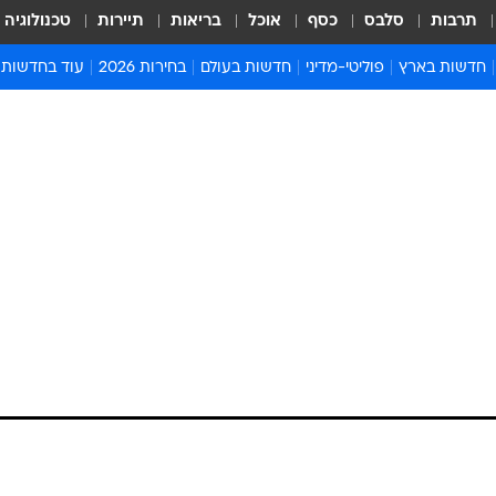
תרבות
סלבס
כסף
אוכל
בריאות
תיירות
טכנולוגיה
חדשות בארץ
פוליטי-מדיני
חדשות בעולם
בחירות 2026
עוד בחדשות
אירועים בארץ
פוליטיקה וממשל
המזרח התיכון
דעות ופרשנויו
חדשות פלילים ומשפט
יחסי חוץ
אירופה
סרי ושלזינגר
חינוך
אמריקה
פרויקטים מיוח
ישראלים בחו"ל
אסיה והפסיפיק
אסור לפספס
בריאות
אפריקה
מדע וסביבה
חברה ורווחה
הנחיות פיקוד 
ארכיון מדורים
זמני כניסת ש
לוח חופשות וח
לוח שנה
חדשות יהדות
חדשות המשפ