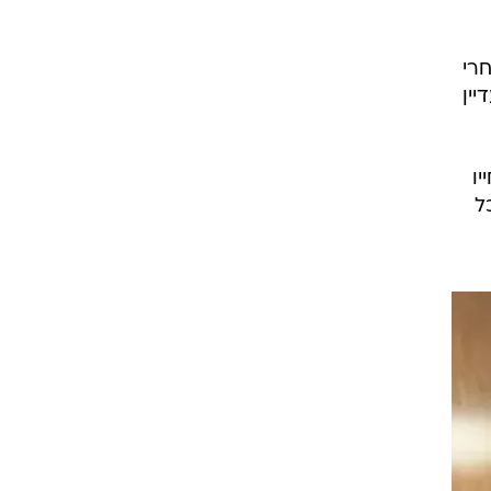
רי
יין
ו
ל