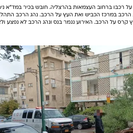
ובש מד"א שמעון פרש שנכחו בזירה סיפרו:"מדובר במרפס
המדרכה בסמוך למבנה כשהוא בהכרה מעורפלת ומסביבו
תית. הענקנו לו טיפול רפואי ופינינו אותו בניידת טיפול
 מוגדר קשה".
ידי,סגרו את הזירה ומתחקרים את האירוע יחד עם גורמי
 על רכבו ברחוב העצמאות בהרצליה. חובש בכיר במד"א ניר
את הרכב במרכז הכביש ואת העץ על הרכב. נהג הרכב התהלך
 קרס על הרכב. האירוע נגמר בנס ונהג הרכב לא נפצע ול