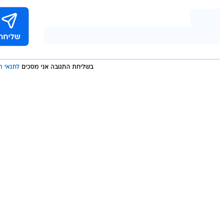
ד את הגג של הרכב כשאני בפנים. מצאתי את עצמי לכוד, עד
בנס". הוא ציין כי לא נפגע באירוע, אך הרכב עצמו ניזוק קשו
 "זה היה יכול להיגמר באסון הרבה יותר גדול", הוסיף.
בשליחת התגובה אני מסכים
לתנאי ה