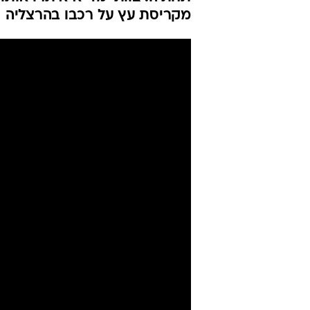
בן 70 במ
מרפסת בת"א
הודיה רן
עודכן לאחרונה: 29.12.2025 / 13:08
המרפסת, שקרסה ברחוב הרצל ב
תחתיה. צוותי מד"א איתרו אותו 
מקריסת עץ על רכבו בהרצליה