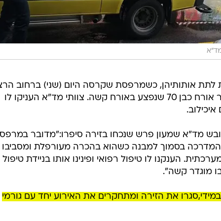
ד"א
 לתת אותותיהן, כשמרפסת שקרסה היום (שני) ברחוב הרצ
בתל אביב שככל הנראה פגעה בעובר אורח כבן 70 שנפצע באורח קשה. צוותי מד"א העניקו לו
איכילוב.