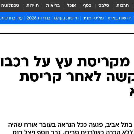
תרבות
סלבס
כסף
אוכל
בריאות
תיירות
טכנולוגיה
חדשות בארץ
פוליטי-מדיני
חדשות בעולם
בחירות 2026
עוד בחדשות
אירועים בארץ
פוליטיקה וממשל
המזרח התיכון
דעות ופרשנויו
חדשות פלילים ומשפט
יחסי חוץ
אירופה
סרי ושלזינגר
חינוך
אמריקה
פרויקטים מיוח
ישראלים בחו"ל
אסיה והפסיפיק
אסור לפספס
בריאות
אפריקה
מדע וסביבה
חברה ורווחה
הנחיות פיקוד 
ארכיון מדורים
זמני כניסת ש
לוח חופשות וח
לוח שנה
חדשות יהדות
 מקריסת עץ על רכבו,
חדשות המשפ