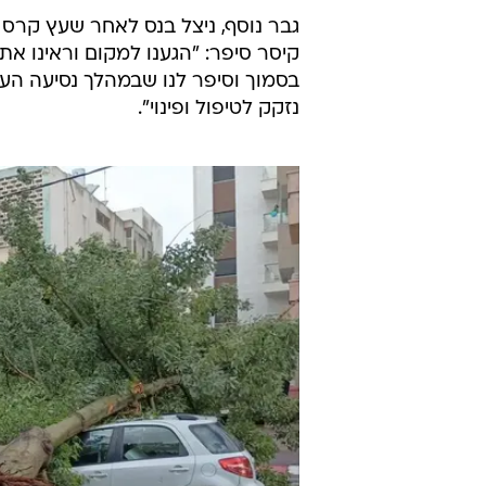
פראמדיק מד"א שמחה סימנדוייב וח
שככל הנראה קרסה. הגבר שכב על 
לבנות שקרסו, הוא סבל מחבלה רב מערכ
נמרץ של מד"א לבית החולים כשמצבו
שוטרי משטרת ישראל הגיעו למקום במ
העירייה.
גבר נוסף, ניצל בנס לאחר שעץ קרס
קיסר סיפר: "הגענו למקום וראינו 
בסמוך וסיפר לנו שבמהלך נסיעה העץ
נזקק לטיפול ופינוי".