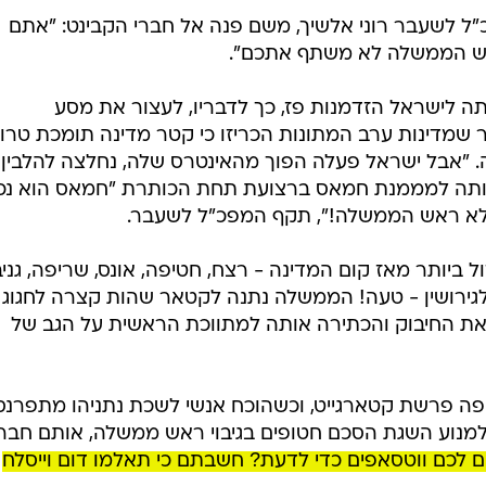
"ל לשעבר רוני אלשיך, משם פנה אל חברי הקבינט: "אתם
אש הממשלה לא משתף אתכם".
חשף בנאומו כי ביוני 2017 הייתה לישראל הזדמנות פז, כך לדבריו, לעצור את מסע
שמדינות ערב המתונות הכריזו כי קטר מדינה תומכת טרו
ה. "אבל ישראל פעלה הפוך מהאינטרס שלה, נחלצה להלבין
ותה למממנת חמאס ברצועת תחת הכותרת "חמאס הוא נכס
אלא ראש הממשלה!", תקף המפכ"ל לשעבר.
ל ביותר מאז קום המדינה - רצח, חטיפה, אונס, שריפה, גני
גירושין - טעה! הממשלה נתנה לקטאר שהות קצרה לחגוג 
את החיבוק והכתירה אותה למתווכת הראשית על הגב של
פה פרשת קטארגייט, וכשהוכח אנשי לשכת נתניהו מתפרנס
 למנוע השגת הסכם חטופים בגיבוי ראש ממשלה, אותם חברי
 לכם ווטסאפים כדי לדעת? חשבתם כי תאלמו דום וייסלח