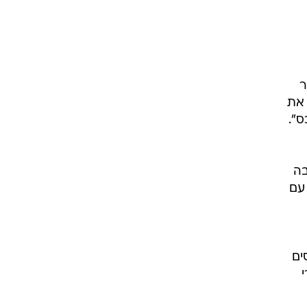
ר
 את
".
בה
עם
ים