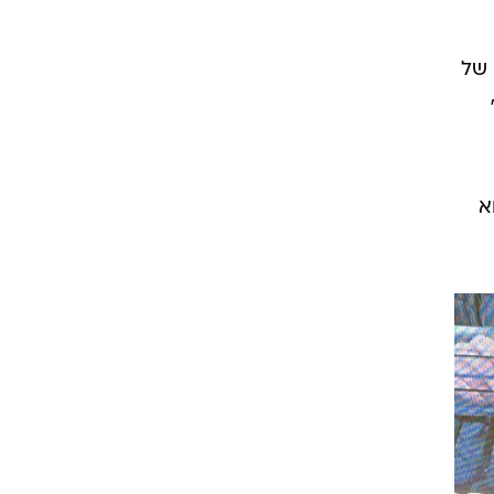
 של
א