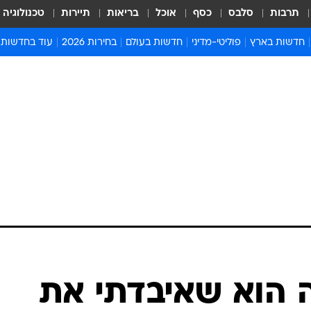
תרבות
סלבס
כסף
אוכל
בריאות
תיירות
טכנולוגיה
חדשות בארץ
פוליטי-מדיני
חדשות בעולם
בחירות 2026
עוד בחדשות
אירועים בארץ
פוליטיקה וממשל
המזרח התיכון
דעות ופרשנויו
חדשות פלילים ומשפט
יחסי חוץ
אירופה
סרי ושלזינגר
חינוך
אמריקה
פרויקטים מיוח
ישראלים בחו"ל
אסיה והפסיפיק
אסור לפספס
בריאות
אפריקה
מדע וסביבה
חברה ורווחה
הנחיות פיקוד 
ארכיון מדורים
זמני כניסת ש
לוח חופשות וח
לוח שנה
חדשות יהדות
 הוא שאיבדתי את
חדשות המשפ