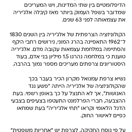
הדיפלומטיים בין שתי המדינות, ויש המעריכים
שמדובר בשפל העמוק ביותר מאז קיבלה אלג'יריה
את עצמאותה לפני 63 שנים.
הקולוניזציה הצרפתית של אלג'יריה בין השנים 1830
ל־1962 התאפיינה בהרג המוני, גירושים רחבי היקף
והסתיימה במלחמת עצמאות עקובה מדם. אלג'יריה
טוענת כי במלחמה נהרגו 1.5 מיליון בני אדם, בעוד
היסטוריונים צרפתים מעריכים מספר נמוך בהרבה.
נשיא צרפת עמנואל מקרון הכיר בעבר בכך
שהקולוניזציה של אלג'יריה הייתה "פשע נגד
האנושות", אך לא התנצל על כך באופן רשמי. בעת
ההצבעה, חברי הפרלמנט התעטפו בצעיפים בצבעי
הדגל הלאומי וקראו "תחי אלג'יריה" בעת שמחאו
כפיים לאישור החוק.
על פי נוסח החקיקה, לצרפת יש "אחריות משפטית"