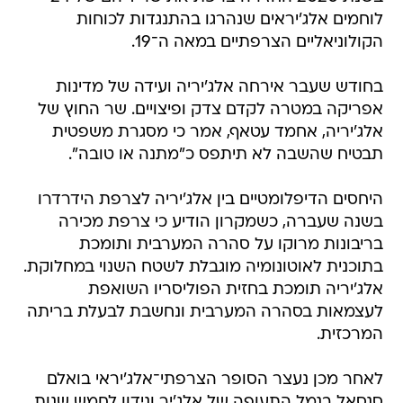
לוחמים אלג'יראים שנהרגו בהתנגדות לכוחות
הקולוניאליים הצרפתיים במאה ה־19.
בחודש שעבר אירחה אלג'יריה ועידה של מדינות
אפריקה במטרה לקדם צדק ופיצויים. שר החוץ של
אלג'יריה, אחמד עטאף, אמר כי מסגרת משפטית
תבטיח שהשבה לא תיתפס כ"מתנה או טובה".
היחסים הדיפלומטיים בין אלג'יריה לצרפת הידרדרו
בשנה שעברה, כשמקרון הודיע כי צרפת מכירה
בריבונות מרוקו על סהרה המערבית ותומכת
בתוכנית לאוטונומיה מוגבלת לשטח השנוי במחלוקת.
אלג'יריה תומכת בחזית הפוליסריו השואפת
לעצמאות בסהרה המערבית ונחשבת לבעלת בריתה
המרכזית.
לאחר מכן נעצר הסופר הצרפתי־אלג'יראי בואלם
סנסאל בנמל התעופה של אלג'יר ונידון לחמש שנות