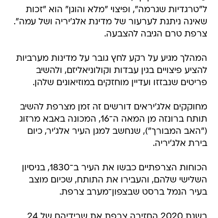
ל"טרגדיות שגרמה", ופיצוי "מלא והוגן" הוא "זכות
שאינה ניתנת לערעור של מדינת אלג'יריה ושל עמה".
צרפת טרם הגיבה להצבעה.
המהלך מגיע על רקע לחץ גובר על מדינות מערביות
להציע פיצויים בגין עבדות וקולוניאליזם, ולהשיב
פריטים שנבזזו ועדיין מוחזקים במוזיאונים שלהן.
מחוקקים אלג'יראים דורשים זה זמן מצרפת להשיב
תותח ברונזה מן המאה ה־16, המכונה באבא מרזוג
("האב המבורך"), שנחשב למגן העיר אלג'יר, כיום
בירת אלג'יריה.
הכוחות הצרפתיים כבשו את העיר ב־1830, בניסיון
השלישי שלהם, והעבירו את התותח, שכיום מוצב
בעיר הנמל ברסט שבצפון־מערב צרפת.
בשנת 2020 החזירה צרפת את שרידיהם של 24