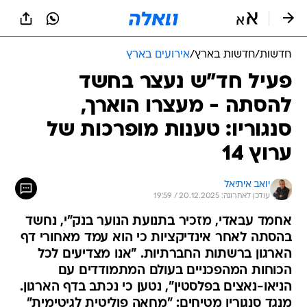
חדשות
/
חדשות בארץ
/
אירועים בארץ
פעיל חד"ש נעצר בחשד
להסתה - מעצרו הוארך,
סנגוריו: טענות מופרכות של
ערוץ 14
יואב איתיאל
עודכן לאחרונה: 20.12.2025 / 19:59
אחמד עבאדי, מזכיר בתנועת הנוער בנק"י, נחשד
בהסתה לאחר אינדיקציות כי הוא עמד מאחורי דף
הארגון ברשתות החברתיות. "אנו מצדיעים לכל
הכוחות המהפכניים בעולם המתמודדים עם
הניאו-נאצים בפלסטין", נטען כי נכתב בדף הארגון.
מנגד סנגוריו מטיחים: "מחאה פוליטית לגיטימית"