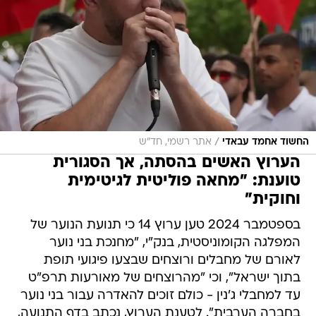
/
החשוד אחמד עבאדי
אתר רשמי, חד"ש
הערוץ האשים בהסתה, אך הסגורית
טוענת: "מחאה פוליטית לגיטימית
וחוקית"
בספטמבר 2024 טען ערוץ 14 כי תנועת הנוער של
המפלגה הקומוניסטית, בנק"י, "מחנכת בני נוער
לאורם של מחבלים ורוצחים שבצעו פיגועי תופת
בתוך ישראל", וכי "מהרוצחים של מאורעות תרפ"ט
עד למחבלי ג'נין - כולם זוכים להאדרה עבור בני נוער
בחברה הערבית". לטענת הערוץ, נכתב בדף התנועה,