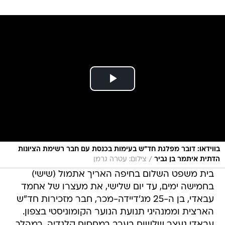
בווידאו: דובר מפלגת חד"ש בעימות בכנסת עם חבר רשימת הציונות
/
הדתית איתמר בן גביר
צילום: עטרה גרמן
בית משפט השלום בחיפה האריך אתמול (שישי)
בחמישה ימים, עד יום שלישי, את מעצרו של אחמד
עבאדי, בן ה-25 מג'דיידה-מכר, חבר מזכירות חד"ש
הארצית וממנהיגי תנועת הנוער הקומוניסטי בצפון.
עבאדי נעצר שלשום בערב במחסום קלנדיה, במהלך