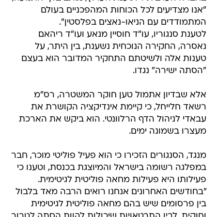
"אנו מצדיעים לכל הכוחות המהפכניים בעולם
המתמודדים עם הניאו-נאצים בפלסטין".
לטענת סנגוריו, עו"ד חוסיין מנאע ועו"ד ריהאם
נאסרה, החקירה הנוכחית נשענת, בין היתר, על
טענות אלה ולשיטתם התחקיר המדובר הוא בעצם
"הסתה ישירה" נגדו.
אלא שבדיון אתמול טען חוקר המשטרה, רס"מ
רשאד חלייחל, כי קיימת אינדיקציה הקושרת את
עבאדי לניהול הדף הרלוונטי. הוא ביקש את הארכת
מעצרו בשמונה ימים.
מנגד, הסנגורים הזכירו כי הוא פעיל פוליטי מוכר, חבר
במפלגה רשומה בישראל והמיוצגת בכנסת, וטענו כי
פעילותו היא פעילות מחאה פוליטית לגיטימית.
"בחודשים האחרונים אנחנו רואים הרבה מאד בלבול
בין פרסומים שיש בהם מחאה פוליטית לגיטימית
וחוקית, לבין התבטאויות שיכולות להוות הסתה לטרור