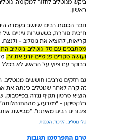
מאשימה האשמות קשות. חברת הכנסת טלי ג
אין אחד שמוכן להתעסק עם ט
בשבוע שעבר טלי גוטליב פסעה מספסל
לפיד. במה שנראה כמו קצת יותר משיח
כדי לנזוף מקרוב בחברי האופוזיציה
מכאן". באותו רגע במקום החלה להתע
ביקש מגוטליב לחזור למקומה. גוטלי
ראשון.
חבר הכנסת רביבו שיושב בעמדה היו
ח"כית סוררת, כשעשרות עיניים של ח
קריאות, להוציא את גוטליב - ולנצח.
א
מסתבכים עם טלי גוטליב. גוטליב ה
ועושה סקרים פנימיים יודע את זה.
מלב
בבוקר עם ציוץ על הראש, לא בכלל ו