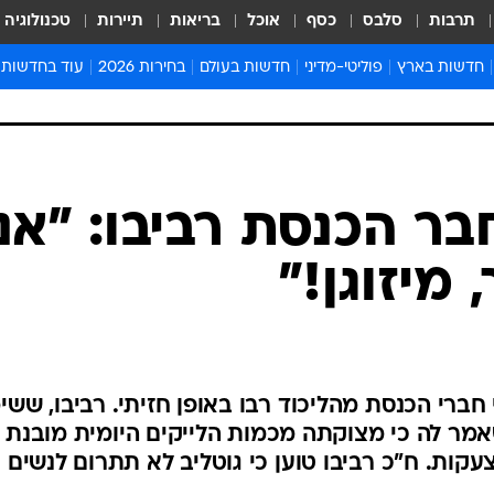
תרבות
סלבס
כסף
אוכל
בריאות
תיירות
טכנולוגיה
חדשות בארץ
פוליטי-מדיני
חדשות בעולם
בחירות 2026
עוד בחדשות
אירועים בארץ
פוליטיקה וממשל
המזרח התיכון
דעות ופרשנויו
חדשות פלילים ומשפט
יחסי חוץ
אירופה
סרי ושלזינגר
חינוך
אמריקה
פרויקטים מיוח
ישראלים בחו"ל
אסיה והפסיפיק
אסור לפספס
בריאות
אפריקה
מדע וסביבה
חברה ורווחה
הנחיות פיקוד 
ארכיון מדורים
זמני כניסת ש
לוח חופשות וח
לוח שנה
חדשות יהדות
בר הכנסת רביבו: "אני
חדשות המשפ