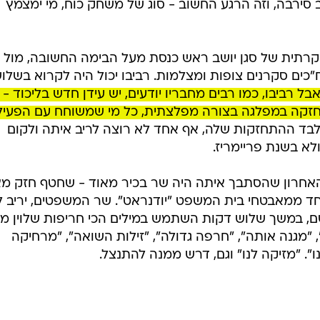
/
וטליב
מערכת וואלה, מערכת וואלה
לי גוטליב
י הקואליציה לספסלי האופוזיציה, וניגשה לשוחח עם יאיר
ת נימוסים, בעודה עומדת ליד לפיד, גוטליב ניצלה את הזמ
. חברת הכנסת מירב בן ארי איבדה סבלנות וצעקה עליה "תל
ורר סערה ומי שניהל את הישיבה, חבר הכנסת אליהו רביבו
ב סירבה, וזה הרגע החשוב - סוג של משחק כוח, מי ימצמץ
קרתית של סגן יושב ראש כנסת מעל הבימה החשובה, מול
"כים סקרנים צופות ומצלמות. רביבו יכול היה לקרוא בשלו
בל רביבו, כמו רבים מחבריו יודעים, יש עידן חדש בליכוד - 
תחזקה במפלגה בצורה מפלצתית, כל מי שמשוחח עם הפעיל
ד ההתחזקות שלה, אף אחד לא רוצה לריב איתה ולקום
לא בשנת פריימריז.