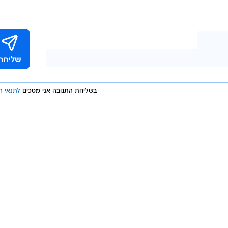
 האחרון שהסתבך איתה היה שר בכיר מאוד - שחטף חזק מא
ד ממאבטחי בית המשפט "יודנראט". שר המשפטים, יריב לו
שם, במשך שלוש דקות השתמש במילים הכי חריפות שלוין מכ
"מגנה אותה", "חרפה גדולה", "זילות השואה", "מרחיקה
ו". "מזיקה לנו" וגם, דרש ממנה להתנצל.
בשליחת התגובה אני מסכים
לתנאי ה