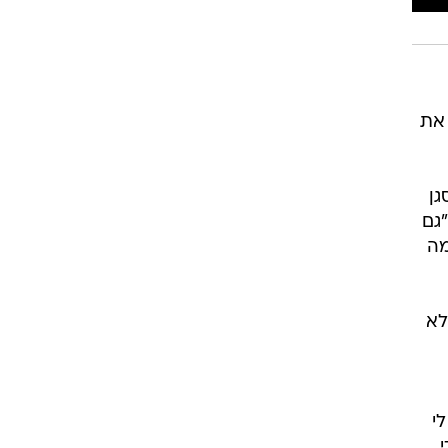
 את
גן
"גם