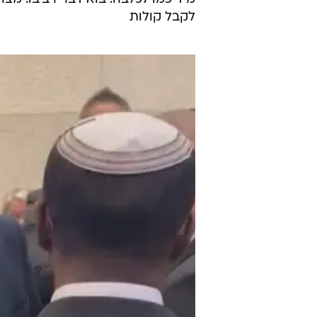
תגיד לי מיד כמו לכלבה". לאחר מכן 
שהוא עשה למען נשים - גוטליב לא ת
עוד קודם לכן חבר הכנסת רביביו עקץ
הבאת את כמות הלייקים היומית". אח
קריאות מהירות מכיסא יושב ראש הכ
אסור לך להיות סגן יו"ר כנסת, צא החוצ
מיד כמו לכלבה. בוא דבר רביבו. מצו
לקבל קולות