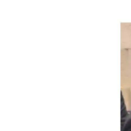
מה
לא
לי