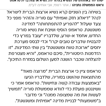
ישהו יחד באחוזתו של הנשיא בפלורידה. נשיא ארצות ברית טראמפ
/
וראש הממשלה נתניהו
אתר רשמי, אבי אוחיון/ לע״מ.
בשיחה בין השניים קרא נשיא ארצות הברית לישראל
לנהל "דיאלוג חזק ואמיתי" עם סוריה והזהיר מפני כל
צעד שעלול "להפריע להתפתחותה" למדינה
משגשגת. טראמפ הוסיף ושיבח את נשיא סוריה
החדש, אחמד א-שרע, שלדבריו "עובד במרץ כדי
להבטיח שדברים טובים יקרו" וכדי לבסס מערכת
יחסים "ארוכת טווח ומשגשגת" בין שתי המדינות. "זו
הזדמנות היסטורית", סיכם טראמפ, "והיא מצטרפת
להצלחה שכבר הושגה למען השלום במזרח התיכון".
טראמפ ציין כי ארצות הברית "מרוצה מאוד"
מהתוצאות שהושגו בסוריה, שלדבריו הגיעו
"באמצעות עבודה קשה ונחישות". טראמפ אמר כי
וושינגטון פועלת כדי לוודא שממשלת סוריה "תמשיך
לעשות את מה שמצופה ממנה" וכי מדובר
ב"משמעותי" לבניית מדינה "אמיתית ומשגשגת".