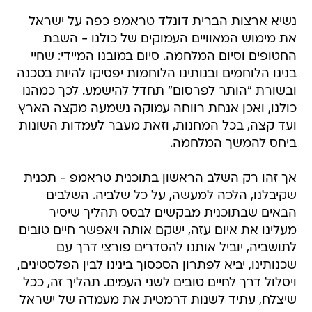
נשיא ארצות הברית דונלד טראמפ כפה על ישראל
את מימוש המאוויים העמוקים של כולנו - השבת
החטופים וסיום המלחמה. סיום במובנו המיידי: שחיי
בנינו הלוחמים ובנותינו הלוחמות יפסיקו להיות בסכנה
ובשורת "הותר לפרסום" תחדל להישמע. לכך כמהנו
כולנו, ואכן אנחת רווחה עמוקה נשמעה מקצה הארץ
ועד קצה, בכל המחנות, וזאת מעבר לעמדות השונות
ביחס להמשך המלחמה.
אך זהו רק השלב הראשון בתוכנית טראמפ - תכנית
שקיבלנו, הלכה למעשה, על כל שלביה. השלבים
הבאים שבתוכנית מבקשים לבסס תהליך שיסיר
מעלינו את איום עזה, ישקם אותה ויאפשר חיים טובים
לתושביה, יוביל אותנו להסדרים פורצי דרך עם
שכנותינו, יביא לפתרון הסכסוך בינינו לבין הפלסטינים,
ויסלול דרך לחיים טובים לשני העמים. תהליך זה, ככל
שיצלח, עתיד לשנות דרמטית את מעמדה של ישראל