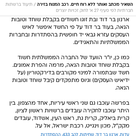
/
השאיר מכתב ואותר ללא רוח חיים. רכב המנוח בזירה
תיעוד ברשתות
חברתיות לפי סעיף 27 א' לחוק זכויות יוצרים
ארנון בר דוד ובת זוגו חשודים בקבלת שוחד וטובות
הנאה, בעוד בר דוד על פי החשד איפשר לאיש
העסקים עזרא גבאי יד חופשית בהסתדרות ובחברות
הממשלתיות והתאגידים.
כמו כן, יו"ר הוועד של החברה הממשלתית חשוד
בקבלת שוחד וטובות הנאה, מרמה והפרת אמונים.
חשד שבתמורה למינוי מקורבים בדירקטוריון (על
ידיאיש העסקים) וגיוס מתפקדים קיבל שוחד וטובות
הנאה.
בפרשה עוכבו גם שני ראשי עיריות, אחד מהצפון. בין
היתר עוכבו לחקירה עובדים ברשויות ראשון לציון,
קרית ביאליק, קרית גת, ראש העין, אשדוד, עובדים
מקק"ל, מכון וינגייט, רכבת ישראל, אל על.
עדות
ארנון בר דוד
שחיתות
להב 433
ההסתדרות