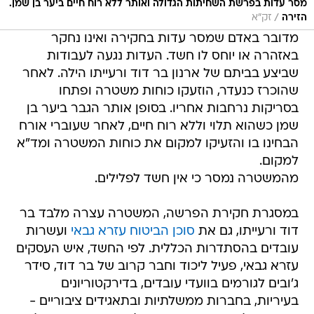
מסר עדות בפרשת השחיתות הגדולה ואותר ללא רוח חיים ביער בן שמן.
/
הזירה
זק"א
מדובר באדם שמסר עדות בחקירה ואינו נחקר
באזהרה או יוחס לו חשד. העדות נגעה לעבודות
שביצע בביתם של ארנון בר דוד ורעייתו הילה. לאחר
שהוכרז כנעדר, הוזעקו כוחות משטרה ופתחו
בסריקות נרחבות אחריו. בסופן אותר הגבר ביער בן
שמן כשהוא תלוי וללא רוח חיים, לאחר שעוברי אורח
הבחינו בו והזעיקו למקום את כוחות המשטרה ומד"א
למקום.
מהמשטרה נמסר כי אין חשד לפלילים.
במסגרת חקירת הפרשה, המשטרה עצרה מלבד בר
דוד ורעייתו, גם את
סוכן הביטוח עזרא גבאי
ועשרות
עובדים בהסתדרות הכללית. לפי החשד, איש העסקים
עזרא גבאי, פעיל ליכוד וחבר קרוב של בר דוד, סידר
ג'ובים לגורמים בוועדי עובדים, בדירקטוריונים
בעיריות, בחברות ממשלתיות ובתאגידים ציבוריים -