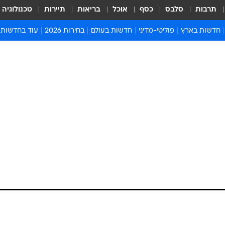
תרבות
סלבס
כסף
אוכל
בריאות
תיירות
טכנולוגיה
חדשות בארץ
פוליטי-מדיני
חדשות בעולם
בחירות 2026
עוד בחדשות
אירועים בארץ
פוליטיקה וממשל
המזרח התיכון
דעות ופרשנויו
חדשות פלילים ומשפט
יחסי חוץ
אירופה
סרי ושלזינגר
חינוך
אמריקה
פרויקטים מיוח
ישראלים בחו"ל
אסיה והפסיפיק
אסור לפספס
'לס: הרב פינטו ויור
בריאות
אפריקה
מדע וסביבה
ן קידמו שלום
חברה ורווחה
הנחיות פיקוד 
ארכיון מדורים
זמני כניסת ש
לוח חופשות וח
לוח שנה
חדשות יהדות
חדשות המשפ