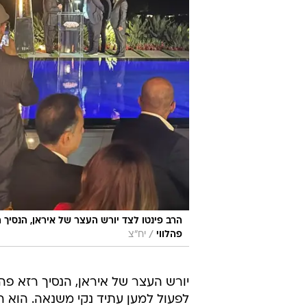
הרב פינטו לצד יורש העצר של איראן, הנסיך 
/
פהלווי
יח"צ
יורש העצר של איראן, הנסיך רזא פהל
לפעול למען עתיד נקי משנאה. הוא הד
עמים. לדבריו, רק באמצעות אמון הדדי
שהיו במשך שנים רחוקות זו מזו.
האירוע ננעל בדברי סיכום של המארח
ופתיחות בין תרבויות ועל מאמצם המ
בשיתוף שובה ישראל
הרב פינטו
שובה ישראל
טרם התפרסמו תגובות