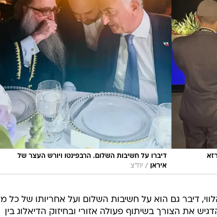
רזא
דיברו על חשיבות השלום. הרבפינטו ויורש העצר של
/
איראן
יח"צ
ווי, דיבר גם הוא על חשיבות השלום ועל אחריותו של כל מנ
גיש את הצורך בשיתוף פעולה אזורי ובחיזוק הדיאלוג בין
 ניתן ליצור בסיס אמיתי לשיתוף פעולה בין מדינות וקהילו
ים, שהודו לשני האישים על "תרומתם לקידום שיח של פיוס
שותף נגד האנטישמיות בעולם".