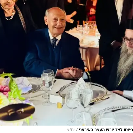
/
ינטו לצד יורש העצר האיראני
יח"צ
ישמיות המתפשטת במדינות רבות אינה רק בעיה יהודית, א
ש להתאחד מול תופעות של שנאה והדרה. לדבריו, "עלינו לר
 גזע ולאום. רק כך נוכל לבנות עתיד טוב יותר לדורות הבא
פעול לא רק בדיבור אלא במעשה, ולעשות כל שניתן כדי לה
תחיל בלב של כל אדם, ורק כשננקה את עצמנו ממחלוקות נ