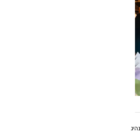
היג
ת