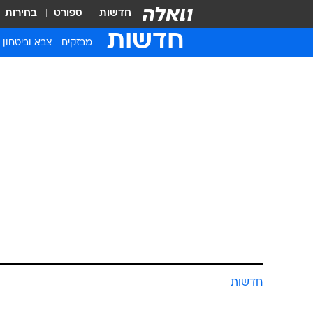
חדשות
ספורט
בחירות
חדשות
מבזקים
צבא וביטחון
חדשות
מפגש בלוס אנג
העצר של אירא
ואחדות
דוד ברגר
עודכן לאחרונה: 28.10.2025 / 15:23
בשיתוף שובה ישראל