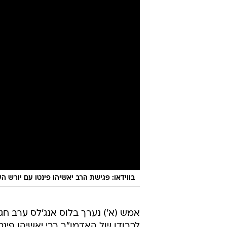
בווידאו: פגישת הרב יאשיהו פינטו עם יורש ה
אמש (א') נערך בלוס אנג'לס ערב חגיג
לכבודו של האדמו"ר רבי יאשיהו פינט
בעיר במסגרת ביקורו בארצות הברית
בערב נכחו אישי ציבור ובכירים מהקה
שרונה נזריאן, שלקחה חלק במעמד המ
ברכה ונאומים שנגעו בשורש הצורך 
הרב פינטו אמר בדבריו כי "העולם מ
המקומות שבהם שלט הרוע ולבער אות
להיות שגריר של שלום, לא רק בין מ
הוסיף כי רק דרך האחדות והחמלה ני