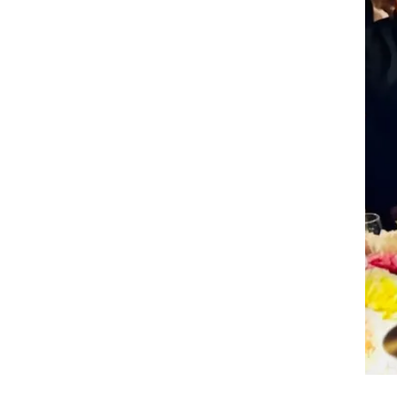
לא
אות
ים".
רבות
וכל