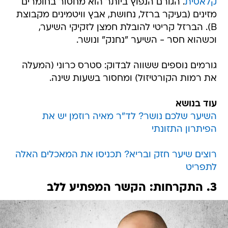
קלאסית
. הגורם הנפוץ ביותר הוא מחסור בחומרים
מזינים (בעיקר ברזל, נחושת, אבץ וויטמינים מקבוצת
B). הברזל קריטי להובלת חמצן לזקיקי השיער,
וכשהוא חסר - השיער "נחנק" ונושר.
גורמים נוספים ששווה לבדוק: סטרס כרוני (המעלה
את רמות הקורטיזול) ומחסור בשעות שינה.
עוד בנושא
השיער שלכם נושר? לד"ר מאיה רוזמן יש את
הפיתרון התזונתי
רוצים שיער חזק ובריא? תכניסו את המאכלים האלה
לתפריט
3. התקרחות: הקשר המפתיע ללב