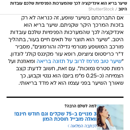
שיער בריא הוא אינדיקציה לכך שהמערכות הפנימיות שלכם עובדות
/
היטב
ShutterStock
אם התברכתם בשיער שופע, זה כנראה לא רק
בזכות המרכך היקר שקניתם. שיער בריא הוא
אינדיקציה לכך שהמערכות הפנימיות שלכם עובדות
היטב. "שיער הוא תוצר של תאים חיים בעור, בתהליך
מורכב המושפע מגורמי גדילה והורמונים", מסביר
ד"ר כריסטוס ציוציוס, רופא עור מקינגס קולג' לונדון.
"
שיער טוב מרמז לרוב על תזונה בריאה
ומאוזנת ועל
רמות סטרס נמוכות". עם זאת, חשוב לדעת: קצב
הצמיחה (כ-0.25 מ"מ ביום) הוא גנטי וקבוע, כך
שאורך השיער בפני עצמו הוא לא מדד בריאותי.
למה לשלם הרבה?
3 מנויים ב-75 שקלים וגם חודש חינם!
וואלה מובייל חוסכת המון
לכתבה המלאה