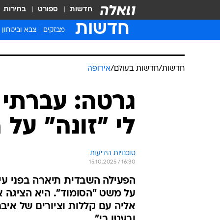
חדשות
ספורט
בחירות
חדשות
מבזקים
צבא וביטחון
חדשות
/
חדשות בעולם
/
אירופה
גרטה: עברתי ע
לי "זונה" על 
סוכנויות הידיעות
15.10.2025 / 16:30
הפעילה השבדית תיארה בפני עי
על משט "הסומוד". היא הציגה א
אליה עם קללות וציורים של איבר 
ובעטו בי"