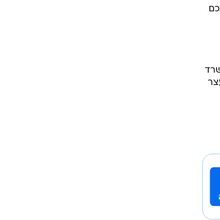
כם
משרד
צר