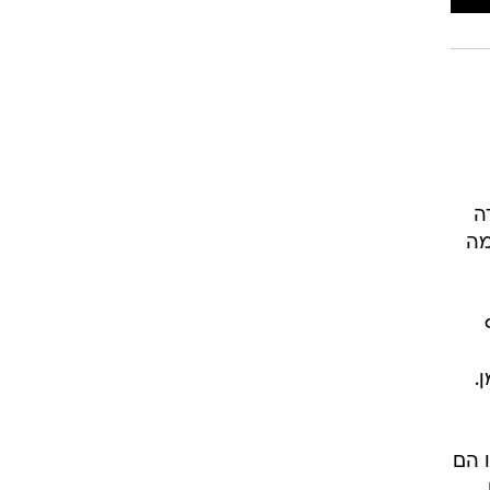
ה
מה
.
 הם