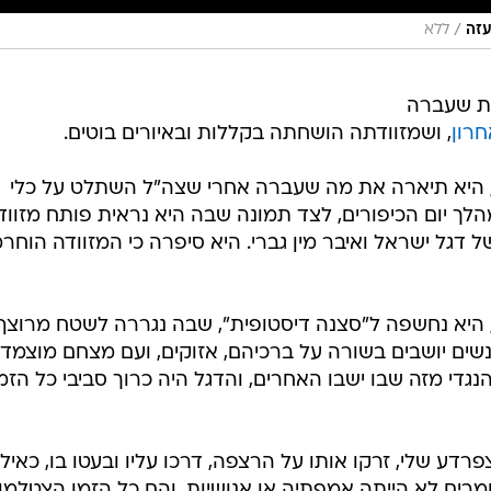
/
עזה
ללא
נת שעברה
רון
, ושמזוודתה הושחתה בקללות ובאיורים בוטים.
", היא תיארה את מה שעברה אחרי שצה"ל השתלט על כלי
לך יום הכיפורים, לצד תמונה שבה היא נראית פותח מזווד
ל דגל ישראל ואיבר מין גברי. היא סיפרה כי המזוודה הוחר
 היא נחשפה ל"סצנה דיסטופית", שבה נגררה לשטח מרוצף
 גדרות ברזל. "ראיתי אולי 50 אנשים יושבים בשורה על ברכיהם, אזוקים, ועם מצחם מוצמד
נגדי מזה שבו ישבו האחרים, והדגל היה כרוך סביבי כל הזמן
דע שלי, זרקו אותו על הרצפה, דרכו עליו ובעטו בו, כאילו
מרים לא הייתה אמפתיה או אנושיות, והם כל הזמן הצטלמו