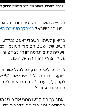
גרטה תונברג, לאחר שהורדה ממשט הסיוע ל
הפעילה השבדית גרטה תונברג טוע
"עינויים" בישראל
במהלך מעצרה האח
בריאיון לעיתון השבדי "אפטונבלדט
השיט של "משט הסומוד העולמי" במה
שעליה כתוב "גרטה זונה" לצד ציור ש
על ידי צה"ל והוחזרה אליה כך.
לדבריה, לאחר הגעתה לנמל אשדוד,
מוקף
לקרקע", טענה. "הם גררו אותי לצד ה
הם הכו ובעטו בי".
"אחר כך הם קרעו ממני את כובע הצפר
בהתקף זעם," הוסיפה. לדבריה, "לשו