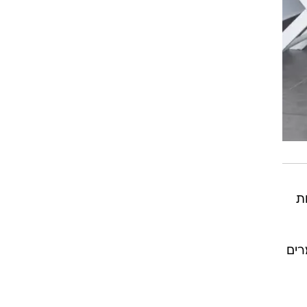
עות
מרים