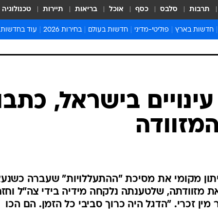
תרבות
סלבס
כסף
אוכל
בריאות
תיירות
טכנולוגיה
חדשות בארץ
פוליטי-מדיני
חדשות בעולם
בחירות 2026
עוד בחדשות
אירועים בארץ
פוליטיקה וממשל
המזרח התיכון
דעות ופרשנויו
חדשות פלילים ומשפט
יחסי חוץ
אירופה
סרי ושלזינגר
חינוך
אמריקה
פרויקטים מיוח
ישראלים בחו"ל
אסיה והפסיפיק
אסור לפספס
ינויים בישראל, כתבו
בריאות
אפריקה
מדע וסביבה
המזוודה
חברה ורווחה
הנחיות פיקוד 
ארכיון מדורים
זמני כניסת ש
לוח חופשות וח
תון מקומי את מסיכת "ההתעללויות" שעברה כשנע
לוח שנה
ת מזוודתה, שלטענתה נלקחה מידיה בידי צה"ל וחז
חדשות יהדות
מין זכרי. "הדגל היה כרוך סביבי כל הזמן. הם הכו
חדשות המשפ