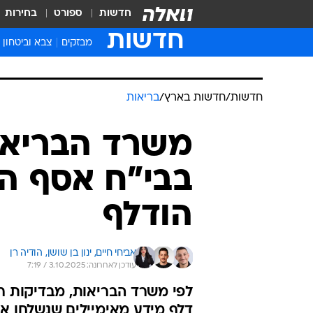
חדשות
ספורט
בחירות
חדשות
מבזקים
צבא וביטחון
חדשות
/
חדשות בארץ
/
בריאות
משרד הבריאו
בבי"ח אסף הר
הודלף
אביחי חיים, 
ינון בן שושן, 
הודיה רן
עודכן לאחרונה: 3.10.2025 / 7:19
לפי משרד הבריאות, מבדיקות רא