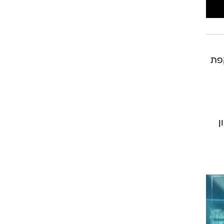
קפת
ן