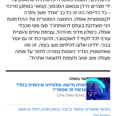
פלשתינים', הקמת משטרה פלשתינית שתאומן על
ידי מצרים וירדן ובנאום הסכסוך, קטאר כשחקן מרכזי
- כל הדייסה הזו זה כל כך 'אולד פשן' וחזרה
לקונספציית אוסלו, החמצה היסטורית של ההזדמנות
הכי מוצדקת בעולם להשתחרר סוף סוף מכבלי
אוסלו, כישלון מדיני מהדהד, עצימת עיניים והפניית
עורף לכל לקחי 7 לאוקטובר, ולהערכתי זה גם יגמר
בבכי. ילדינו יאלצו להילחם שוב בעזה. זה מה
שאיינשטיין הגדיר כשטות גמורה: לחזור על אותה
פעולה שוב ושוב ולצפות לתוצאה אחרת".
עוד בוואלה
חווית גלישה וטלוויזיה איכותית בזול?
עכשיו זה אפשרי!
בשיתוף וואלה פייבר
בצלאל סמוטריץ'
איתמר בן גביר
בנימין נתניהו
דונלד טראמפ
רצועת עזה