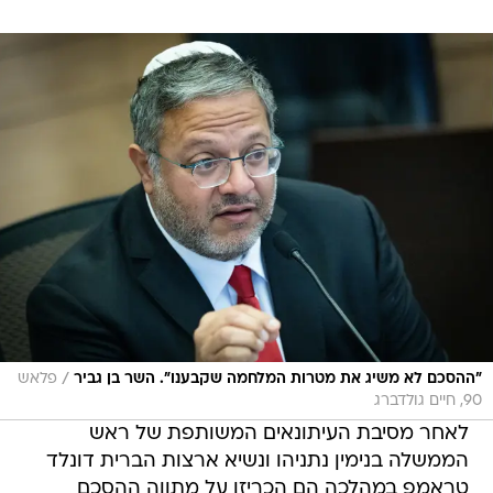
/
"ההסכם לא משיג את מטרות המלחמה שקבענו". השר בן גביר
פלאש
90, חיים גולדברג
לאחר מסיבת העיתונאים המשותפת של ראש
הממשלה בנימין נתניהו ונשיא ארצות הברית דונלד
טראמפ במהלכה הם הכריזו על מתווה ההסכם