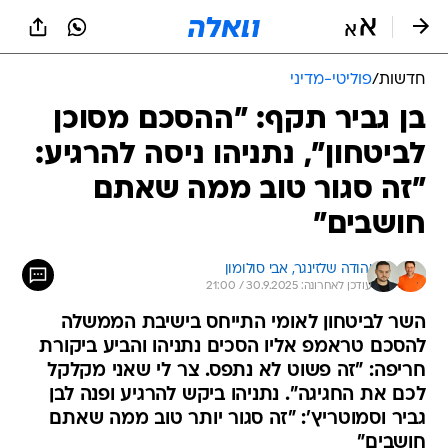
חדשות
/
פוליטי-מדיני
בן גביר תקף: "ההסכם מסוכן
לביטחון", נתניהו ניסה להרגיע:
"זה סגור טוב ממה שאתם
חושבים"
יהודה שלזינגר, 
אבי סולומון
עודכן לאחרונה: 30.9.2025 / 21:00
השר לביטחון לאומי התייחס בישיבת הממשלה
להסכם טראמפ אליו הסכים נתניהו והביע ביקורת
חריפה: "זה פשוט לא נתפס. צר לי שאני מקלקל
לכם את החגיגה". נתניהו ביקש להרגיע ופנה לבן
גביר וסמוטריץ': "זה סגור יותר טוב ממה שאתם
חושבים"