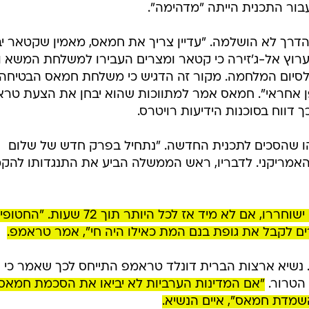
עבור התכנית הייתה "מדהימה".
הדרך לא הושלמה. "עדיין צריך את חמאס, מאמין שקטאר יב
ערוץ אל-ג'זירה כי קטאר ומצרים העבירו למשלחת המשא ו
סיום המלחמה. מקור זה הדגיש כי משלחת חמאס הבטיחה
 אחראי". חמאס אמר למתווכות שהוא יבחן את הצעת טר
 דווח בסוכנות הידיעות רויטרס.
 שהסכים לתכנית החדשה. "נתחיל בפרק חדש של שלום
 האמריקני. לדבריו, ראש הממשלה הביע את התנגדותו להק
הנשיא האמריקני הבהיר כי החטופים ישוחררו, אם לא מיד אז לכל היותר תוך 72 שעות. "
רים לקבל את גופת בנם המת כאילו היה חי", אמר טראמפ.
 נשיא ארצות הברית דונלד טראמפ התייחס לכך שאמר כי א
 הטרור.
"אם המדינות הערביות לא יביאו את הסכמת חמאס
מדת חמאס", איים הנשיא.