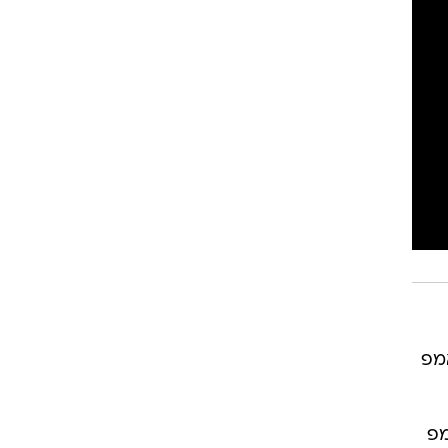
אמפ
מפ