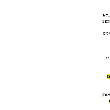
יאו
מתן
אמפ
מת
החטופים
ותן