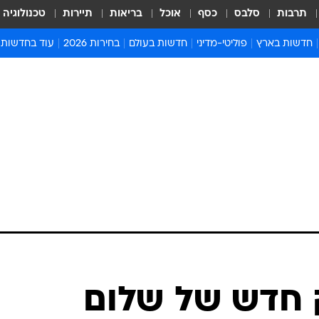
תרבות
סלבס
כסף
אוכל
בריאות
תיירות
טכנולוגיה
חדשות בארץ
פוליטי-מדיני
חדשות בעולם
בחירות 2026
עוד בחדשות
אירועים בארץ
פוליטיקה וממשל
המזרח התיכון
דעות ופרשנויו
חדשות פלילים ומשפט
יחסי חוץ
אירופה
סרי ושלזינגר
חינוך
אמריקה
פרויקטים מיוח
ישראלים בחו"ל
אסיה והפסיפיק
אסור לפספס
בריאות
אפריקה
מדע וסביבה
חברה ורווחה
הנחיות פיקוד 
ארכיון מדורים
זמני כניסת ש
לוח חופשות וח
לוח שנה
חדשות יהדות
 חדש של שלום
חדשות המשפ