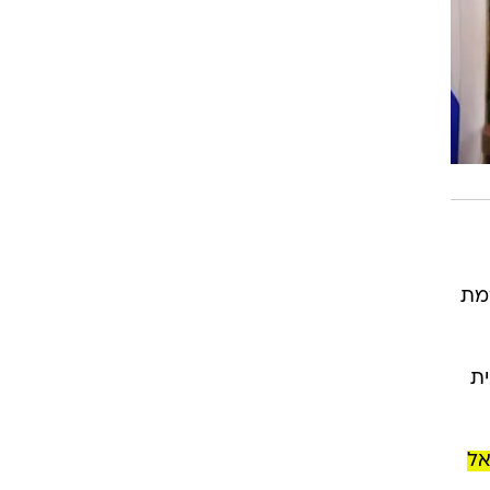
מת
ית
אל