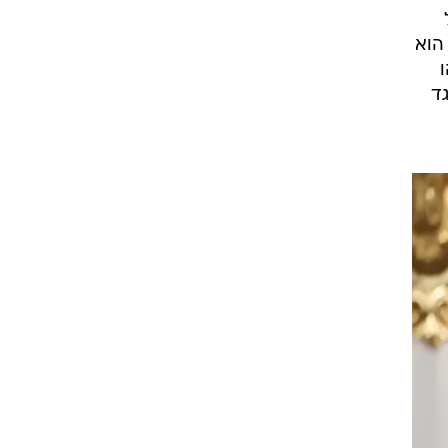
הוא
ד