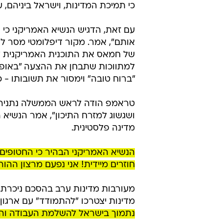
כי תמיכת המדינות, וישראל ביניהם, 
עם זאת, הדגיש הנשיא האמריקני כי 
אותם", אמר. מקור דיפלומטי מסר ל
של חמאס את התוכנית האמריקנית ל
למתווכות שתבחן את ההצעה "באופן
"ברוח טובה" וימסור את תשובותו - כך
טראמפ הודה לראש הממשלה נתניהו
ושגשוג למזרח התיכון", אמר הנשיא
מדינה פלסטינית.
חוזרים מיידית! אני נפעם מרצון ההו
מעורבות מדינות ערב בהסכם ניכרת.
מדינות יצטרכו "להתמודד" עם ארגון
נתמוך בישראל להשלמת העבודה והש