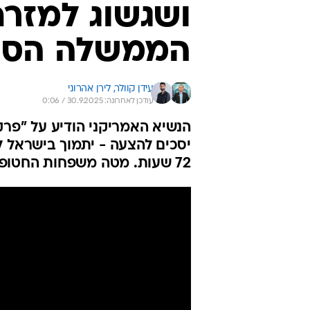
ושגשוג למזרח
הממשלה הסכי
עידן קוולר, 
לירן אהרוני
עודכן לאחרונה: 30.9.2025 / 0:06
הנשיא האמריקני הודיע על "פר
יסכים להצעה - יתמוך בישראל ל
72 שעות. מטה משפחות החטופים: "שהחיינו וקיימנו והגיענו לזמן הזה"