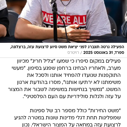
הפעילה גרטה תונברג לפני יציאת משט סיוע לרצועת עזה, ברצלונה,
/
ספרד, 31 באוגוסט 2025
רויטרס
פעילים במקום סיפרו כי שמעו "צליל חריג" מכיוון
מערב, ולאחריו הבחינו ברחפן שפגע בסיפון. "מעשי
התוקפנות שנועדו להפחיד אותנו ולסכל את
משימתנו לא ירתיעו אותנו", מסרו בהודעת ארגון
המשט. "נמשיך בנחישות במשימה לשבור את המצור
על עזה ולגלות סולידריות עם העם הפלסטיני".
"משט החירות" כולל מספר רב של ספינות
שמפליגות תחת דגלי מדינות שונות במטרה להגיע
לרצועת עזה במחאה על המצור הישראלי. נכון