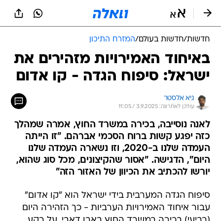
חדשות
/
חדשות בעולם
/
המזרח התיכון
באיחוד האמירויות מזהירים את
ישראל: סיפוח הגדה - קו אדום
גיא אלסטר
עודכן לאחרונה: 3.9.2025 / 11:05
לאנה נוסייבה, בכירה במשרד החוץ, אמרה שמהלך
כזה יפגע קשות ברוח הסכמי אברהם. "זו הייתה
העמדה שלנו ב-2020, וזו נשארה העמדה שלנו
היום", הדגישה. "אסור שהקיצונים, מכל סוג שהוא,
יורשו להכתיב את הכיוון של האזור הזה"
סיפוח הגדה המערבית בידי ישראל הוא "קו אדום"
עבור איחוד האמירויות הערביות - כך הזהירה היום
(רביעי) בכירה במשרד החוץ באבו דאבי, על רקע