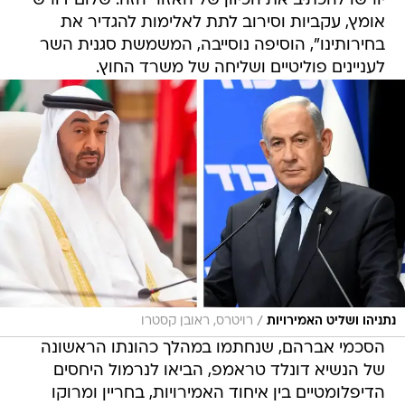
יורשו להכתיב את הכיוון של האזור הזה. שלום דורש
אומץ, עקביות וסירוב לתת לאלימות להגדיר את
בחירותינו", הוסיפה נוסייבה, המשמשת סגנית השר
לעניינים פוליטיים ושליחה של משרד החוץ.
/
נתניהו ושליט האמירויות
רויטרס, ראובן קסטרו
הסכמי אברהם, שנחתמו במהלך כהונתו הראשונה
של הנשיא דונלד טראמפ, הביאו לנרמול היחסים
הדיפלומטיים בין איחוד האמירויות, בחריין ומרוקו