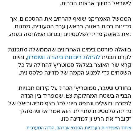
לישראל בתיווך ארצות הברית.
הממשל האמריקני שואף להרחיב את ההסכמים, אך
מדינות רבות באזור, בראשן ערב הסעודית, מתנות
זאת באופק מדיני לפלסטינים ובסיום המלחמה בעזה.
בוואלה פורסם בימים האחרונים שהממשלה מתכננת
לקדם תכנית
להחלת ריבונות ביהודה ושומרון
, והיום
קרא שר האוצר בצלאל סמוטריץ להחילה על כל
השטחים כדי למנוע הקמה של מדינה פלסטינית.
בחודש שעבר, סמוטריץ' הכריז על קידום תכניות
הבנייה בשטח המחלוקת E3, שמפריד בין הגדה
למזרח ירושלים ונתפס חיוני לכל רצף טריטוריאלי של
מדינה פלסטינית עתידית. הוא אמר אז שהמהלך
"קובר" את הרעיון למדינה כזו.
איחוד האמירויות הערביות
הסכמי אברהם
הגדה המערבית