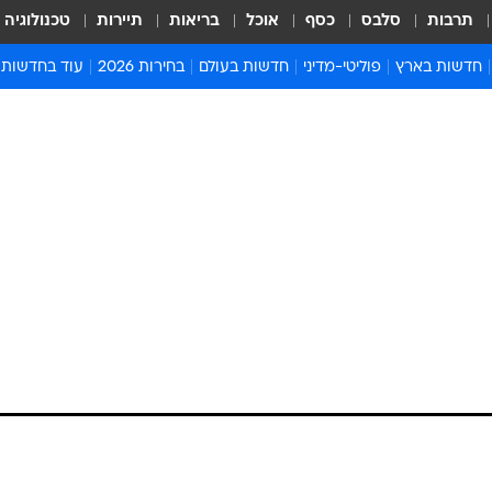
תרבות
סלבס
כסף
אוכל
בריאות
תיירות
טכנולוגיה
חדשות בארץ
פוליטי-מדיני
חדשות בעולם
בחירות 2026
עוד בחדשות
אירועים בארץ
פוליטיקה וממשל
המזרח התיכון
דעות ופרשנויו
חדשות פלילים ומשפט
יחסי חוץ
אירופה
סרי ושלזינגר
חינוך
אמריקה
פרויקטים מיוח
ישראלים בחו"ל
אסיה והפסיפיק
אסור לפספס
בריאות
אפריקה
מדע וסביבה
חברה ורווחה
הנחיות פיקוד 
ארכיון מדורים
זמני כניסת ש
לוח חופשות וח
לוח שנה
חדשות יהדות
חדשות המשפ