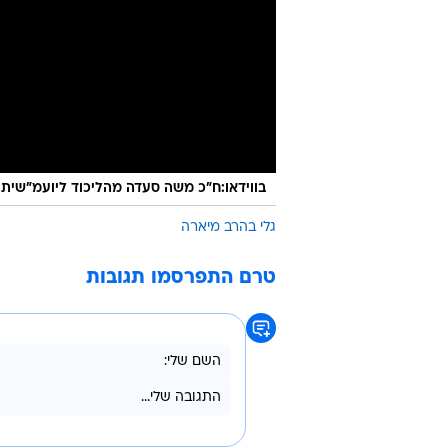
בווידאו:ח"כ משה סעדה מהליכוד ליועמ"שית 
גלי בהרב מיארה
טרם התפרסמו תגובות