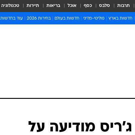
תרבות
סלבס
כסף
אוכל
בריאות
תיירות
טכנולוגיה
חדשות בארץ
פוליטי-מדיני
חדשות בעולם
בחירות 2026
עוד בחדשות
אירועים בארץ
פוליטיקה וממשל
המזרח התיכון
דעות ופרשנויו
חדשות פלילים ומשפט
יחסי חוץ
אירופה
סרי ושלזינגר
חינוך
אמריקה
פרויקטים מיוח
ישראלים בחו"ל
אסיה והפסיפיק
אסור לפספס
בריאות
אפריקה
מדע וסביבה
חברה ורווחה
הנחיות פיקוד 
ארכיון מדורים
זמני כניסת ש
לוח חופשות וח
לוח שנה
חדשות יהדות
ג'ריס מודיעה על
חדשות המשפ