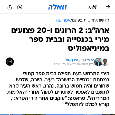
חדשות
/
חדשות בעולם
/
אמריקה
ארה"ב: 2 הרוגים ו-20 פצועים
מירי בכנסייה ובבית ספר
במיניאפוליס
גיא אלסטר, 
עידן קוולר
עודכן לאחרונה: 27.8.2025 / 17:56
הירי התרחש בעת תפילה בבית ספר קתולי
במתחם "כנסיית הבשורה" בעיר. היורה, שלבש
שחורים והיה חמוש ברובה, נהרג. ראש העיר קרא
לתושבים לאפשר לשוטרים לפעול אחרי "האלימות
המחרידה". טראמפ: "עוקבים אחר הירי הטראגי,
קורא לכולם להתפלל"