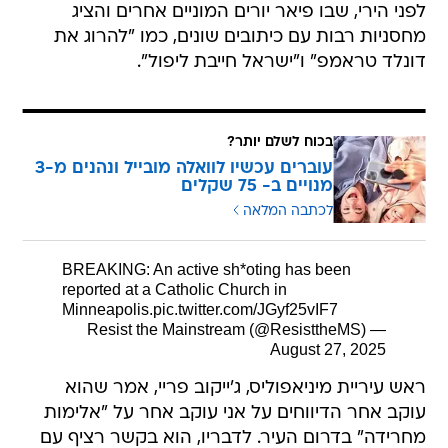
לפני הירי, שבו פיאר יורים המוניים אחרים והציג
מחסניות רבות עם כיתובים שונים, כמו "להרוג את
דונלד טראמפ" ו"ישראל חייבת ליפול".
בכוח לשלם יותר?
עוברים עכשיו לוואלה מובייל ונהנים מ-3
מנויים ב- 75 שקלים
לכתבה המלאה
BREAKING: An active sh*oting has been
reported at a Catholic Church in
Minneapolis.
pic.twitter.com/JGyf25vIF7
— Resist the Mainstream (@ResisttheMS)
August 27, 2025
ראש עיריית מיניאפוליס, ג'ייקוב פריי, אמר שהוא
עוקב אחר הדיווחים על אני עוקב אחר על "אלימות
מחרידה" בדרום העיר. לדבריו, הוא בקשר רציף עם