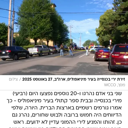
/
זירת ירי בכנסייה בעיר מיניאפוליס, ארה"ב, 27 באוגוסט 2025
צילום
מסך, WCCO
שני בני אדם נהרגו ו-20 נוספים נפצעו היום (רביעי)
מירי בכנסייה ובבית ספר קתולי בעיר מיניאפוליס - כך
אמרו גורמים רשמיים בארצות הברית. היורה, שלפי
הדיווחים היה חמוש ברובה ולבוש שחורים, נהרג גם
כן. זהותו והמניע לירי ההמוני עדיין לא ידועים. ראש