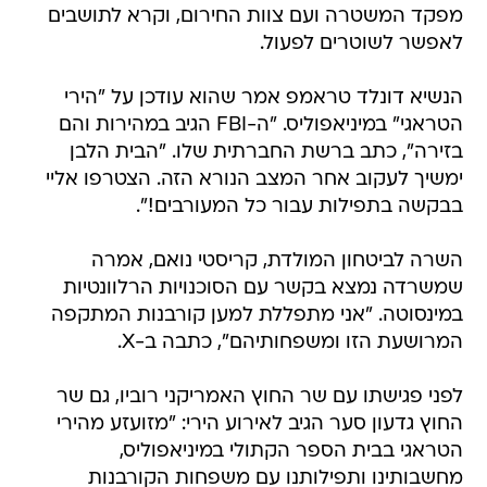
מפקד המשטרה ועם צוות החירום, וקרא לתושבים
לאפשר לשוטרים לפעול.
הנשיא דונלד טראמפ אמר שהוא עודכן על "הירי
הטראגי" במיניאפוליס. "ה-FBI הגיב במהירות והם
בזירה", כתב ברשת החברתית שלו. "הבית הלבן
ימשיך לעקוב אחר המצב הנורא הזה. הצטרפו אליי
בבקשה בתפילות עבור כל המעורבים!".
השרה לביטחון המולדת, קריסטי נואם, אמרה
שמשרדה נמצא בקשר עם הסוכנויות הרלוונטיות
במינסוטה. "אני מתפללת למען קורבנות המתקפה
המרושעת הזו ומשפחותיהם", כתבה ב-X.
לפני פגישתו עם שר החוץ האמריקני רוביו, גם שר
החוץ גדעון סער הגיב לאירוע הירי: "מזועזע מהירי
הטראגי בבית הספר הקתולי במיניאפוליס,
מחשבותינו ותפילותנו עם משפחות הקורבנות