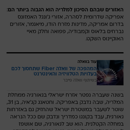
האזורים שבהם הסיכון למלריה הוא הגבוה ביותר הם
:
אפריקה שדרומית לסהרה, אזורי ג'ונגל האמזונס
בדרום אמריקה, מדינות מזרח הודו, מיאנמר, אזורים
נברחים בלאוס וקמבודיה, פפואה וחלק מאיי
האוקיינוס השקט.
עוד בוואלה
המהפכה של וואלה Fiber שתחסוך לכם
בעלויות הטלוויזיה והאינטרנט
בשיתוף וואלה פייבר
בשנה שעברה נפטר אזרח ישראלי בגאורגיה ממחלת
המלריה, שבה נדבק באפריקה. וחטאנג קג'איה, בן 31,
שוטר לשעבר במשטרת ישראל שהחזיק גם באזרחות
גאורגית, עבד בקונגו כמדריך ונדבק שם ככל הנראה
במחלה הקטלנית. הוא שב לגאורגיה, שם אושפז