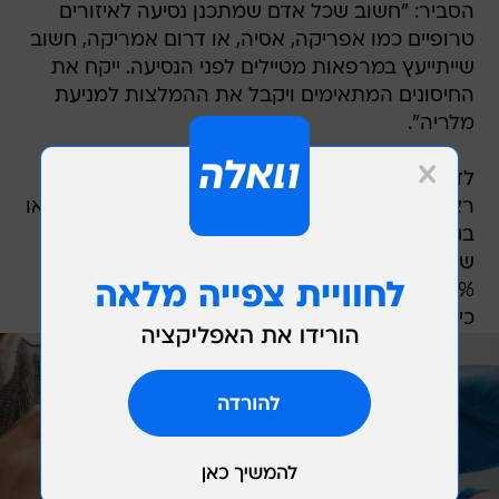
הסביר: "חשוב שכל אדם שמתכנן נסיעה לאיזורים
טרופיים כמו אפריקה, אסיה, או דרום אמריקה, חשוב
שייתייעץ במרפאות מטיילים לפני הנסיעה. ייקח את
החיסונים המתאימים ויקבל את ההמלצות למניעת
מלריה".
לדבריו, המחלה עוברת בעקיצות יתושים, מניעה
ראשונית היא לבישת ביגוד ארוך בשעות המועדות (או
בגדים טבולים בפרמתרין - חומר דוחה יתושים),
שימוש בתכשיר דוחה יתושים (המכיל DEET
30%-20%) על חלקי הגוף החשופים, ושינה תחת
כילה או בחדר ממוזג או עם רשתות על החלונות.