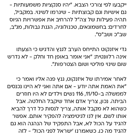
ייקבעו לפי צורכי הצבא. "יהיו סנקציות משמעותיות -
גם אישיות וגם קבוצתיות - שיגרמו לשינוי. במקביל,
תהיה פעילות של צה"ל להרחיב את אפשרויות הגיוס
לחרדים: בחשמונאים, טכנולוגיה, הגנת גבולות, מג"ב,
שב"כ ושב"ס".
גדי איזנקוט התייחס הערב לגנץ והדגיש כי הצעתו
אינה רלוונטית: "אני אומר באופן חד וחלק - לא נדרש
שום שינוי פוליטי ושום הצטרפות".
לאחר אמירתו של איזנקוט, גנץ פנה אליו ואמר כי
"את האמת אתה יודע - אם אתה ואני לא היינו נכנסים
לממשלה ב-11/10, 116 נשים וילדים לא היו חוזרים
הביתה. נכון, צריך אדם אחד שיקבל החלטה. אבל
כשהוא לא מקבל אותה, צריך לנסות כל דרך להביא
אותו לשם. אין לנו לגיטימציה להפקיר אותם. אפשר
להגיד על הכול לא, אבל התפקיד של הנהגה הוא גם
להגיד מה כן. כשאמרנו 'ישראל לפני הכול' - לזה