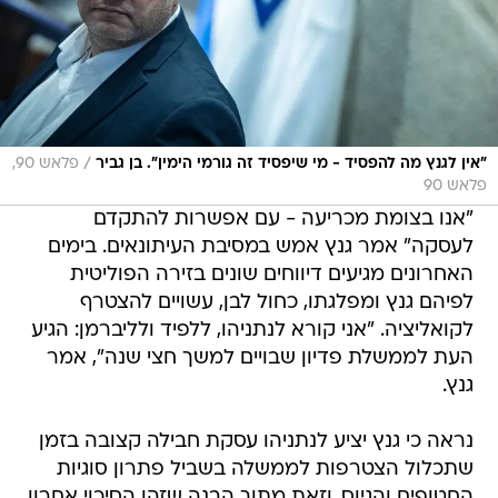
/
"אין לגנץ מה להפסיד - מי שיפסיד זה גורמי הימין". בן גביר
פלאש 90,
פלאש 90
"אנו בצומת מכריעה - עם אפשרות להתקדם
לעסקה" אמר גנץ אמש במסיבת העיתונאים. בימים
האחרונים מגיעים דיווחים שונים בזירה הפוליטית
לפיהם גנץ ומפלגתו, כחול לבן, עשויים להצטרף
לקואליציה. "אני קורא לנתניהו, ללפיד ולליברמן: הגיע
העת לממשלת פדיון שבויים למשך חצי שנה", אמר
גנץ.
נראה כי גנץ יציע לנתניהו עסקת חבילה קצובה בזמן
שתכלול הצטרפות לממשלה בשביל פתרון סוגיות
החטופים והגיוס, וזאת מתוך הבנה שזהו הסיכוי אחרון