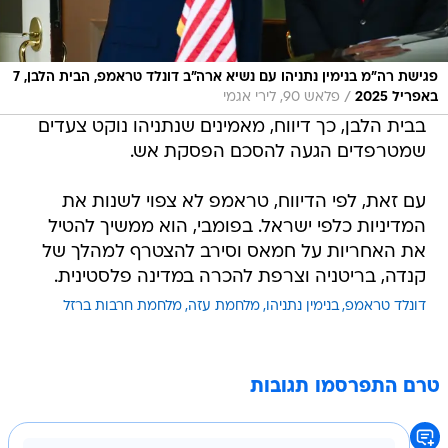
פגישת רה"מ בנימין נתניהו עם נשיא ארה"ב דונלד טראמפ, הבית הלבן, 7
/
באפריל 2025
פלאש 90, לירי אגמי
בבית הלבן, כך דיווח, מאמינים שנתניהו נוקט צעדים
שמטרפדים הגעה להסכם הפסקת אש.
עם זאת, לפי הדיווח, טראמפ לא צפוי לשנות את
המדיניות כלפי ישראל. בפומבי, הוא ממשיך להטיל
את האחריות על חמאס וסירב להצטרף למהלך של
קנדה, בריטניה וצרפת להכרה במדינה פלסטינית.
דונלד טראמפ
בנימין נתניהו
מלחמת עזה
מלחמת חרבות ברזל
טרם התפרסמו תגובות