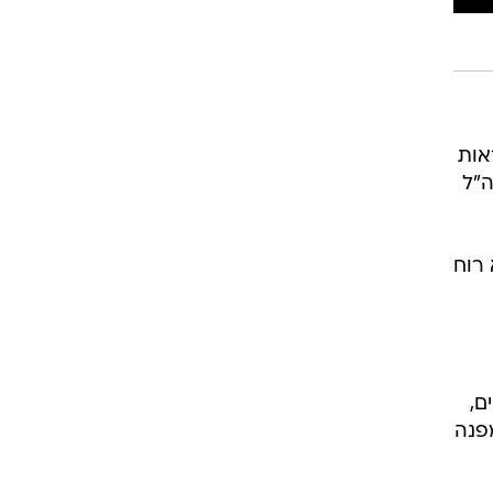
ראות
ה"ל
 רוח
ם,
מפנה