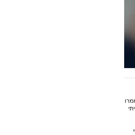
מרו
תי