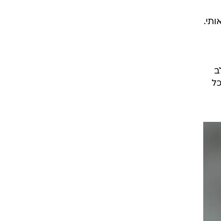
תי.
ב
כל