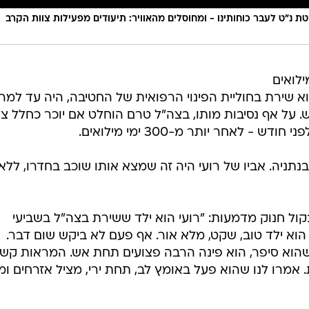
 נ״ט לעבר כוחותינו - ומחוסלים מהאוויר: תיעודים מפעילות צוות הקרב
לוחם מילואים
 שם קץ לחייו. הוא שירת בחוליית הפינוי הרפואית של החטיבה, היה עד למ
 על אף נסיבות מותו, בצה"ל טרם הוחלט אם יוכר כחלל צ
 לאחר יותר מ-300 ימי מילואים.
בנתניה. אביו של רועי היה זה שמצא אותו שוכב בחדרו, ללא
בקול חנוק מדמעות: "רועי הוא ילד ששירת בצה"ל בשביעי
אוקטובר כחובש קרבי ביחידה 401. הוא ילד טוב, שקט, מלא אור. אף פעם לא ביקש שום דבר.
שהוא סיפר, הוא פינה הרבה פצועים תחת אש. המראות קשי
ת. אמרו לנו שהוא פעל באומץ לב, תחת ירי, מציל אזרחים ו