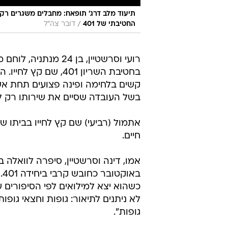
תיעוד מלב דרג׳ תופאח: מחבלים משגרים רקטת
/
החטיבתי של 401
דובר צה"ל
רועי וסרשטיין, בן 24 מנתניה, 
בחטיבת השריון 401,
קשים בלחימה ופינה פצועים תחת אש.
בשל העובדה שסיים את שירותו רק לפני חודש -
אתמול (רביעי) שם קץ לחייו בביתו ש
חיים.
אמו, דינה וסרשטיין, סיפרה לוואלה 
ב
כשהוא יצא למילואים לפי הסיפורים 
לא ניתנים לתיאור: גופות וחצאי גופו
גופות".