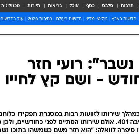
תרבות
סלבס
כסף
אוכל
בריאות
תיירות
טכנולוגיה
חדשות בארץ
פוליטי-מדיני
חדשות בעולם
בחירות 2026
עוד בחדשות
אירועים בארץ
פוליטיקה וממשל
המזרח התיכון
דעות ופרשנויו
חדשות פלילים ומשפט
יחסי חוץ
אירופה
סרי ושלזינגר
חינוך
אמריקה
פרויקטים מיוח
ישראלים בחו"ל
אסיה והפסיפיק
אסור לפספס
נשבר": רועי חזר
בריאות
אפריקה
מדע וסביבה
ודש - ושם קץ לחייו
חברה ורווחה
הנחיות פיקוד 
ארכיון מדורים
זמני כניסת ש
לוח חופשות וח
תניה, נחשף במהלך שירותו לזוועות רבות במסגרת תפקידו כלוחם
לוח שנה
בחוליית הפינוי הרפואית של חטיבה 401. אולם שירותו הסתיים לפני כחודשיים, ולכ
חדשות יהדות
ו סיפרה לוואלה: "הוא חזר משם כשמשהו בתוכו נשב
חדשות המשפ