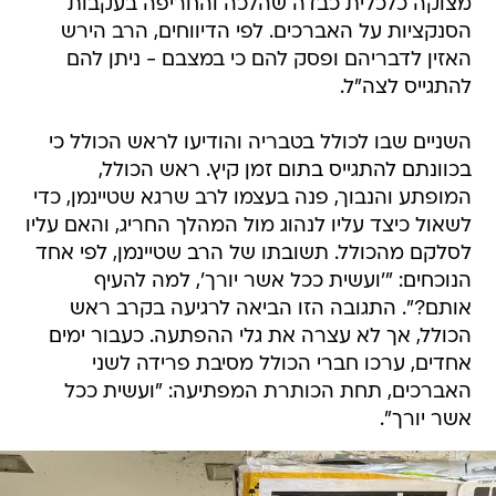
מצוקה כלכלית כבדה שהלכה והחריפה בעקבות
הסנקציות על האברכים. לפי הדיווחים, הרב הירש
האזין לדבריהם ופסק להם כי במצבם - ניתן להם
להתגייס לצה"ל.
השניים שבו לכולל בטבריה והודיעו לראש הכולל כי
בכוונתם להתגייס בתום זמן קיץ. ראש הכולל,
המופתע והנבוך, פנה בעצמו לרב שרגא שטיינמן, כדי
לשאול כיצד עליו לנהוג מול המהלך החריג, והאם עליו
לסלקם מהכולל. תשובתו של הרב שטיינמן, לפי אחד
הנוכחים: "'ועשית ככל אשר יורך', למה להעיף
אותם?". התגובה הזו הביאה לרגיעה בקרב ראש
הכולל, אך לא עצרה את גלי ההפתעה. כעבור ימים
אחדים, ערכו חברי הכולל מסיבת פרידה לשני
האברכים, תחת הכותרת המפתיעה: "ועשית ככל
אשר יורך".