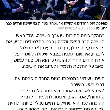
מהפכת גיוס החרדים מתחילה מהשטח? עשרות בני ישיבה חרדים כבר
/
התגייסו
פלאש 90, אבשלום סוסני
במהלך כינוס החירום שנערך בישיבה, עמד ראש
הישיבה הרב דניאל וולפסון בפני התלמידים והביע את
מחאתו על המהלך, כך דווח בעיתון 'לכתחילה'.
לדבריו, אין שום תוכנית בצבא שיכולה לשמור על
אורח החיים החרדי, והוסיף כי הוא חש צער עמוק
וכאב על החלטת תלמידיו לעזוב את הישיבה.
העיתון שידוע בתמיכתו בגיוס החרדים פרסם את
דברי ראש הישיבה.
"הצבא לא רוצה אתכם ולא מחכה לכם בידיים
פתוחות", אמר הרב וולפסון לתלמידיו. לדבריו,
ההוכחה לכך היא שחיילים דתיים נשלחים יותר לחזית
ולכן נופלים במספרים גבוהים יותר. בהקשר זה