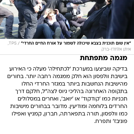
/
"אין שום תוכנית בצבא שיכולה לשמור על אורח החיים החרדי"
TPS,
איתן אלחדז-ברק
מגמה מתפתחת
בדיקה שביצעו במערכת 'לכתחילה' מעלה כי האירוע
בישיבת וולפסון הוא חלק ממגמה רחבה יותר. בחורים
מהישיבות הנחשבות ביותר במגזר החרדי החלו
בתקופה האחרונה בהליכי גיוס לצה"ל, חלקם דרך
תכניות כמו 'קודקוד' או 'יואב', ואחרים במסלולים
החרדים בלוחמה ומודיעין. מדובר בבחורים מישיבות
כמו וולפסון, תורה בתפארתה, חברון, קמניץ ואפילו
פוניבז' ותפרח.