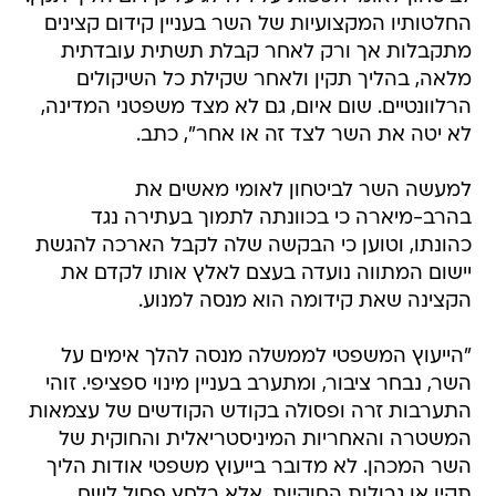
החלטותיו המקצועיות של השר בעניין קידום קצינים
מתקבלות אך ורק לאחר קבלת תשתית עובדתית
מלאה, בהליך תקין ולאחר שקילת כל השיקולים
הרלוונטיים. שום איום, גם לא מצד משפטני המדינה,
לא יטה את השר לצד זה או אחר", כתב.
למעשה השר לביטחון לאומי מאשים את
בהרב-מיארה כי בכוונתה לתמוך בעתירה נגד
כהונתו, וטוען כי הבקשה שלה לקבל הארכה להגשת
יישום המתווה נועדה בעצם לאלץ אותו לקדם את
הקצינה שאת קידומה הוא מנסה למנוע.
"הייעוץ המשפטי לממשלה מנסה להלך אימים על
השר, נבחר ציבור, ומתערב בעניין מינוי ספציפי. זוהי
התערבות זרה ופסולה בקודש הקודשים של עצמאות
המשטרה והאחריות המיניסטריאלית והחוקית של
השר המכהן. לא מדובר בייעוץ משפטי אודות הליך
תקין או גבולות החוקיות, אלא בלחץ פסול לשם