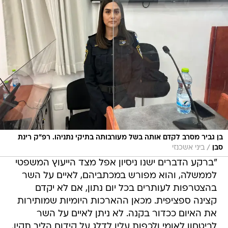
בן גביר מסרב לקדם אותה בשל מעורבותה בתיקי נתניהו. רפ"ק רינת
/
סבן
ביני אשכנזי
"ברקע הדברים ישנו ניסיון אפל מצד הייעוץ המשפטי
לממשלה, והוא מפורש במכתביהם, לאיים על השר
בהצטרפות לעותרים בכל יום נתון, אם לא יקדם
קצינה ספציפית. מכאן ההארכות היומיות שמותירות
את האיום ככדור בקנה. לא ניתן לאיים על השר
לביטחון לאומי ולכפות עליו לדלג על קידום הליך תקין.