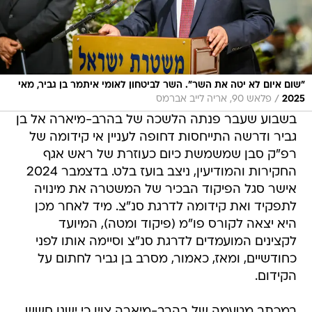
"שום איום לא יטה את השר". השר לביטחון לאומי איתמר בן גביר, מאי
/
2025
פלאש 90, אריה לייב אברמס
בשבוע שעבר פנתה הלשכה של בהרב-מיארה אל בן
גביר ודרשה התייחסות דחופה לעניין אי קידומה של
רפ"ק סבן שמשמשת כיום כעוזרת של ראש אגף
החקירות והמודיעין, ניצב בועז בלט. בדצמבר 2024
אישר סגל הפיקוד הבכיר של המשטרה את מינויה
לתפקיד ואת קידומה לדרגת סנ"צ. מיד לאחר מכן
היא יצאה לקורס פו"מ (פיקוד ומטה), המיועד
לקצינים המועמדים לדרגת סנ"צ וסיימה אותו לפני
כחודשיים, ומאז, כאמור, מסרב בן גביר לחתום על
הקידום.
במכתב מטעמה של בהרב-מיארה צוין כי ישנו חשש