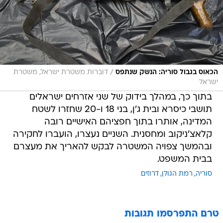
/
הכאוס בגבול סוריה: הנשק שנתפס
דוברות משטרת ישראל, משטרת
ישראל
בתוך כך, במהלך בידוק של שני אזרחים ישראלים
תושבי כיסרא ובית ג'ן, בני 18 ו-20 שחזרו לשטח
המדינה, אותרו בתוך חפציהם האישיים רובה
קלאצ'ניקוב ומחסנית. השניים נעצרו, הועברו לחקירה
ובהמשך צפויה המשטרה לבקש להאריך את מעצרם
בבית המשפט.
סוריה
רמת הגולן
דרוזים
טרם התפרסמו תגובות