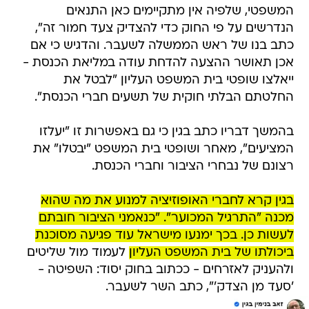
המשפטי, שלפיה אין מתקיימים כאן התנאים
הנדרשים על פי החוק כדי להצדיק צעד חמור זה",
כתב בנו של ראש הממשלה לשעבר. והדגיש כי אם
אכן תאושר ההצעה להדחת עודה במליאת הכנסת -
ייאלצו שופטי בית המשפט העליון "לבטל את
החלטתם הבלתי חוקית של תשעים חברי הכנסת".
בהמשך דבריו כתב בגין כי גם באפשרות זו "יעלזו
המציעים", מאחר ושופטי בית המשפט "יבטלו" את
רצונם של נבחרי הציבור וחברי הכנסת.
בגין קרא לחברי האופוזיציה למנוע את מה שהוא
מכנה "התרגיל המכוער". "כנאמני הציבור חובתם
לעשות כן. בכך ימנעו מישראל עוד פגיעה מסוכנת
ביכולתו של בית המשפט העליון
לעמוד מול שליטים
ולהעניק לאזרחים - ככתוב בחוק יסוד: השפיטה -
'סעד מן הצדק'", כתב השר לשעבר.