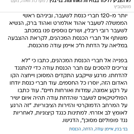
/
לא הצביע לליכוד בבחירות האחרונות. בני בגין
מערכת וואלה, נועם
מושקוביץ
יותר מ-120 חברי כנסת לשעבר, וביניהם ראשי
הממשלה לשעבר אהוד אולמרט ואהוד ברק, הנשיא
לשעבר רובי ריבלין, ושרים נוספים פנו במכתב
משותף אל חברי הכנסת המכהנים, לקראת ההצבעה
במליאה על הדחת ח"כ איימן עודה מהכנסת.
בפנייה אל חברי הכנסת המכהנים, כתבו כי "לא
צריכים להסכים עם חבר הכנסת עודה כדי להתנגד
להדחתו. מרגע שייקבע התקדים המסוכן וייחצה הקו
האדום הזה, יוסרו כל החסמים. עוד חברי כנסת יודחו
על רקע אמונה, עמדות ואורחות חיים". עוד כתבו
הפוליטיקאים לשעבר שהדחת עודה תהיה איום ישיר
על המרחב הדמוקרטי והזירות הציבוריות. "זה הרגע
לאומץ לב אזרחי. למתינות כנגד קיצוניות, לאחריות
נגד פופוליזם מסוכן", הדגישו.
בני בגין
איימן עודה
הדחה
הכנסת