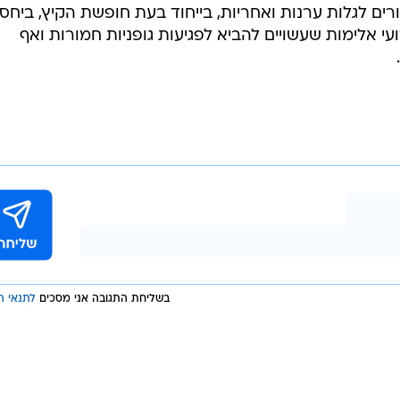
/
וון התאונה - ופגע ברכב אחר. תיעוד
דוברות משטרת ישראל, משטרת יש
 של הנער ובסיום חקירה של יחידת הבוחנים במחוז צפון
את מעצרו עד תום ההליכים.
ים לגלות ערנות ואחריות, בייחוד בעת חופשת הקיץ, ביחס
י אלימות שעשויים להביא לפגיעות גופניות חמורות ואף