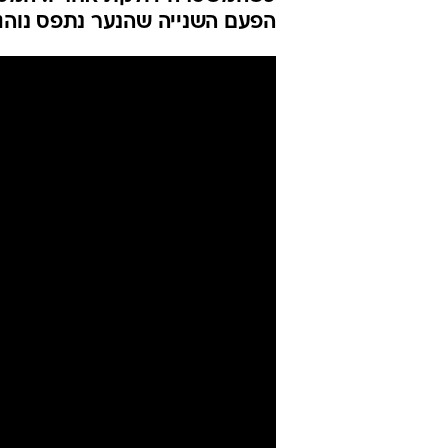
התנועה - וגרם
אלי אשכנזי
עודכן לאחרונה: 9.7.2025 / 9:07
כשהמשטרה דולקת אחריו. המסע 
הפעם השנייה שהנער נתפס נוהג 