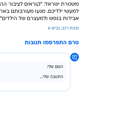
הנער השתולל בכביש במהירות מופרזת, נגד כי
בהתאם לבקשת המשטרה הוארך מעצרו
הוגש כתב אישום לצד בקשה להאריך 
משטרת ישראל: "קוראים לציבור ההור
למעשי ילדיכם. מנעו מעורבותם בארוע
אבידות בנפש ולמעצרם של הילדים".
גניבת רכב
כביש 6
טרם התפרסמו תגובות