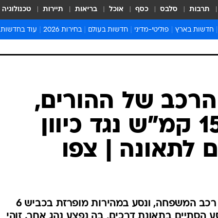
תרבות
סלבס
כסף
אוכל
בריאות
תיירות
טכנולוגיה
חדשות בארץ
פוליטי-מדיני
חדשות בעולם
בחירות 2026
עוד בחדשות
אירועים בארץ
פוליטיקה וממשל
המזרח התיכון
דעות ופרשנויו
חדשות פלילים ומשפט
יחסי חוץ
אירופה
סרי ושלזינגר
חינוך
אמריקה
פרויקטים מיוח
ישראלים בחו"ל
אסיה והפסיפיק
אסור לפספס
בריאות
אפריקה
מדע וסביבה
חברה ורווחה
הנחיות פיקוד 
ארכיון מדורים
זמני כניסת ש
לוח חופשות וח
לוח שנה
חדשות יהדות
הרכב של ההורים,
חדשות המשפ