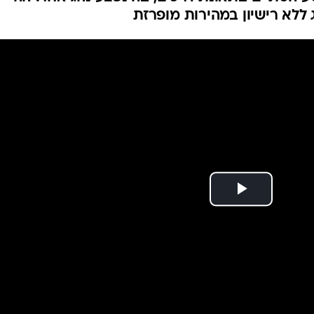
השתולל ב-156 קמ"ש נגד כיוון
המייל האדום
 לתאונה | צפו
בן 17 ללא רישיון נהיגה לקח את רכב המשפחה, ונסע במהירות מופרזת בכביש 6
הסתיים בתאונת דרכים, בה נפצע נהג אחר. זוהי
ללא רישיון במהירות מופרזת