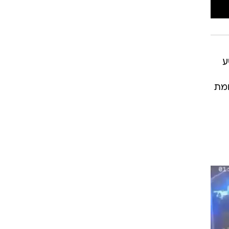
ע
ומת